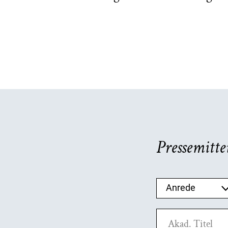
Pressemitte
Anrede auswä
Anrede
Akad. Titel