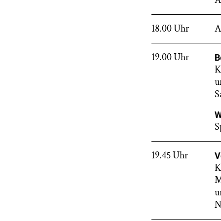
A
18.00 Uhr
A
19.00 Uhr
B
K
u
S
W
S
19.45 Uhr
V
K
M
u
N