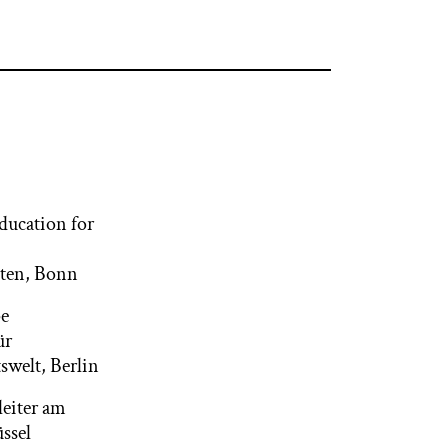
Education for
iten, Bonn
pe
ür
swelt, Berlin
leiter am
ssel