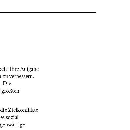
eit: Ihre Aufgabe
n zu verbessern.
. Die
r größten
die Zielkonflikte
s sozial-
egenwärtige