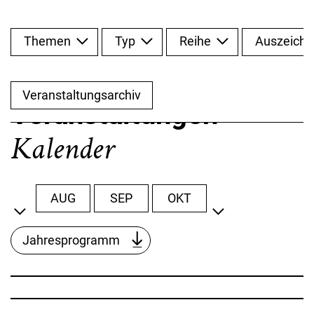
Themen
Typ
Reihe
Auszeich
Veranstaltungsarchiv
Veranstaltungen
Kalender
AUG
SEP
OKT
NOV
DEZ
Jahresprogramm