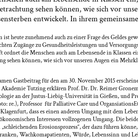
Betrachtung sehen können, wie sich vor uns
sensterben entwickelt. In ihrem gemeinsame
n ist heute zunehmend auch zu einer Frage des Geldes ge
echten Zugänge zu Gesundheitsleistungen und Versorgung
ft ordnet die Menschen auch am Lebensende in Klassen ein
ng sehen können, wie sich vor unseren Augen ein Mehrkl
amen Gastbeitrag für den am 30. November 2015 erschein
 Akademie Tutzing erklären Prof. Dr. Dr. Reimer Gronemey
ologie an der Justus-Liebig-Universität in Gießen, und Pr
to: re.), Professor für Palliative Care und OrgansiationsE
t Klagenfurt, dass es einen anderen Umgang mit dem Lebe
n ökonomischen Interessen vollzogenen Umgang. Die beid
„schleichenden Erosionsprozess“, der dazu führen könne
ranken, Wachkomapatienten, Würde, Lebenssinn und Le