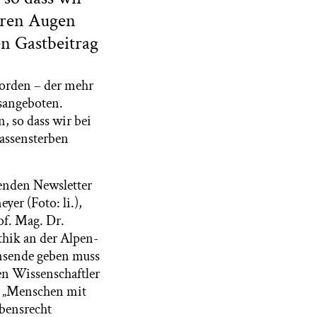
eren Augen
n Gastbeitrag
worden – der mehr
sangeboten.
, so dass wir bei
assensterben
enden Newsletter
er (Foto: li.),
of. Mag. Dr.
thik an der Alpen-
nsende geben muss
en Wissenschaftler
, „Menschen mit
bensrecht