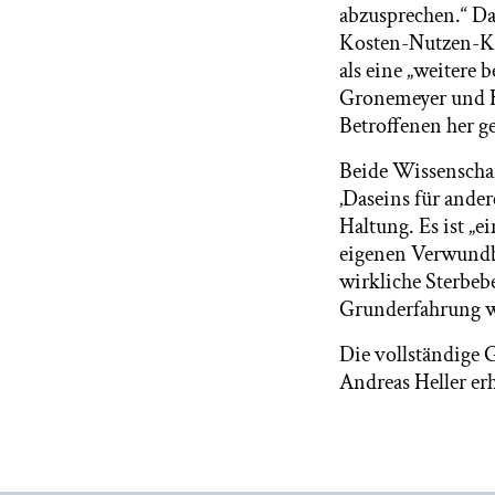
abzusprechen.“ Da
Kosten-Nutzen-Kal
als eine „weitere 
Gronemeyer und He
Betroffenen her ge
Beide Wissenschaf
‚Daseins für ander
Haltung. Es ist „e
eigenen Verwundba
wirkliche Sterbebe
Grunderfahrung wi
Die vollständige
Andreas Heller erh