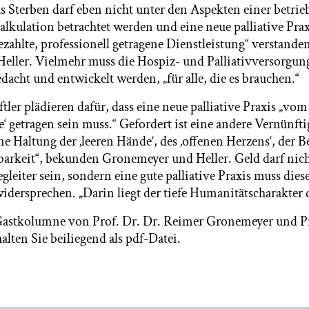
s Sterben darf eben nicht unter den Aspekten einer betrie
kulation betrachtet werden und eine neue palliative Praxi
bezahlte, professionell getragene Dienstleistung“ verstande
ller. Vielmehr muss die Hospiz- und Palliativversorgun
dacht und entwickelt werden, „für alle, die es brauchen.“
tler plädieren dafür, dass eine neue palliative Praxis „v
e‘ getragen sein muss.“ Gefordert ist eine andere Vernünfti
ine Haltung der ‚leeren Hände‘, des ‚offenen Herzens‘, der B
rkeit“, bekunden Gronemeyer und Heller. Geld darf nicht
gleiter sein, sondern eine gute palliative Praxis muss diese
dersprechen. „Darin liegt der tiefe Humanitätscharakter d
 Gastkolumne von Prof. Dr. Dr. Reimer Gronemeyer und P
alten Sie beiliegend als pdf-Datei.