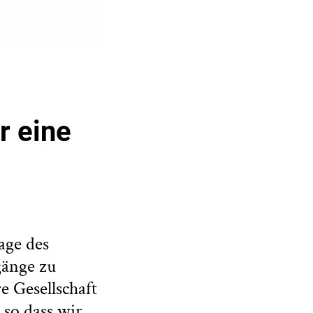
r eine
age des
gänge zu
 Gesellschaft
 so dass wir