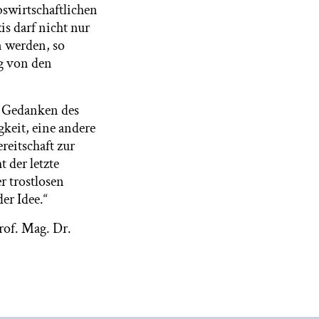
bswirtschaftlichen
s darf nicht nur
n werden, so
g von den
om Gedanken des
gkeit, eine andere
ereitschaft zur
 der letzte
r trostlosen
er Idee.“
rof. Mag. Dr.