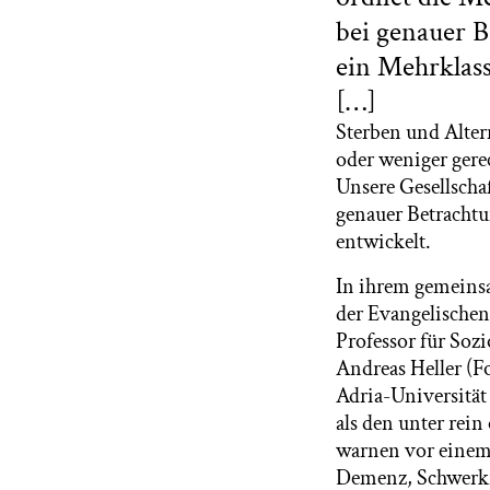
bei genauer 
ein Mehrklas
[…]
Sterben und Alter
oder weniger ger
Unsere Gesellscha
genauer Betrachtu
entwickelt.
In ihrem gemeins
der Evangelischen
Professor für Sozi
Andreas Heller (Fo
Adria-Universitä
als den unter rei
warnen vor einem 
Demenz, Schwerk