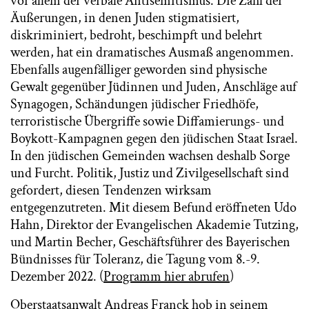
vor allem der verbale Antisemitismus. Die Zahl der
Äußerungen, in denen Juden stigmatisiert,
diskriminiert, bedroht, beschimpft und belehrt
werden, hat ein dramatisches Ausmaß angenommen.
Ebenfalls augenfälliger geworden sind physische
Gewalt gegenüber Jüdinnen und Juden, Anschläge auf
Synagogen, Schändungen jüdischer Friedhöfe,
terroristische Übergriffe sowie Diffamierungs- und
Boykott-Kampagnen gegen den jüdischen Staat Israel.
In den jüdischen Gemeinden wachsen deshalb Sorge
und Furcht. Politik, Justiz und Zivilgesellschaft sind
gefordert, diesen Tendenzen wirksam
entgegenzutreten. Mit diesem Befund eröffneten Udo
Hahn, Direktor der Evangelischen Akademie Tutzing,
und Martin Becher, Geschäftsführer des Bayerischen
Bündnisses für Toleranz, die Tagung vom 8.-9.
Dezember 2022. (
Programm hier abrufen
)
Oberstaatsanwalt Andreas Franck hob in seinem