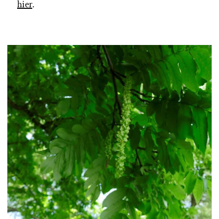
hier
.