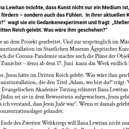
ana Lewitan möchte, dass Kunst nicht nur ein Medium is
fördern – sondern auch das Fühlen. In ihrer aktuellen K
?“ wagt sie ein Gedankenexperiment und fragt: „Stellen 
ritten Reich gelebt. Was wäre ihm geschehen?“
sie an dem Projekt gearbeitet. Und zur ursprünglich im Mä
Kunstinstallation im Staatlichen Museum Ägyptischer Ku
 Doch die Corona-Pandemie machte auch die Pläne der Objek
 Zunächst – denn ab dem 17. Juni kann das Werk endlich
vor, Jesus hätte im Dritten Reich gelebt. Was wäre ihm gesc
Kunstinstallation, die den Titel „Adam, wo bist du?“ trägt
 Evangelischen Akademie Tutzing erläutert Ilana Lewitan 
Jüdin sei sie in dem Bewusstsein aufgewachsen, Jesus ge
 ich verstand, dass Jesus Jude war“. Wenn er damals geleb
onzentrationslager gelandet.
 Ende des Zweiten Weltkriegs will Ilana Lewitan nicht nu