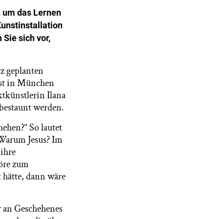
t, um das Lernen
unstinstallation
Sie sich vor,
rz geplanten
nst in München
tkünstlerin Ilana
 bestaunt werden.
hehen?“ So lautet
. Warum Jesus? Im
ihre
höre zum
t hätte, dann wäre
r an Geschehenes