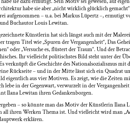
r habe sie dazu ermutigt. Sein Motiv sei gewesen, auf eig
hitektur habe sie aber „nicht wirklich glücklich gemacht“.
rei aufgenommen – u.a. bei Markus Lüpertz –, ermutigt 
und Buchautor Louis Lewitan.
ezeichnete Künstlerin hat sich längst auch mit der Maler
der tragen Titel wie „Spuren der Vergangenheit“, Das Geh
en“ oder „Versuche es, flüstert der Traum“. Und der Betra
hisches. Ihr vielleicht politischstes Bild steht unter der Ü
 Es verknüpft die Geschichte des Nationalsozialismus mit d
eine Rückseite – und in der Mitte lässt sich ein Quadrat 
ild eigentlich aus vier Motiven. Es zeigt, wie die Zeiten m
ch lebe in der Gegenwart, verwurzelt in der Vergangenhei
nnt Ilana Lewitan ihren Gedankenborgen.
rgeben – so könnte man das Motiv der Künstlerin Ilana 
in all ihren Werken Thema ist. Und vielleicht wird man „A
Hauptwerk erklären.