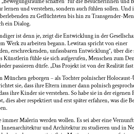
 „Bewegungsräume schaffen“ für die Besucherinnen und B
ur lernen und verstehen, sondern auch fühlen sollen. Und 
rlebenden zu Geflüchteten bis hin zu Transgender-Mens
ch ein Dialog.
diger ist denn je, zeigt die Entwicklung in der Gesellschaft
em Werk zu arbeiten begann. Lewitan spricht von einer
den, erschreckenden, unfassbaren Entwicklung“, über die s
s Künstlerin fühle sie sich aufgerufen, Menschen zum De
eder passieren dürfe. „Das Projekt ist von der Realität fast
 in München geborgen – als Tochter polnischer Holocaust
ichtet sie, dass ihre Eltern immer dann polnisch gesproc
 dass ihre Kinder sie verstehen. So habe sie in der eigenen
, dies aber respektiert und erst später erfahren, was die 
ien.
ie immer Malerin werden wollen. Es sei aber eine Vernunf
 Innenarchitektur und Architektur zu studieren und in N