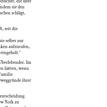
esucher, die über
indem sie den
chen schlägt,
, seit die
ie selber nur
nken aufzurufen,
 eingeholt.“
-Überlebender. Im
hen hätten, wenn
 Familie
Beweggründe ihrer
tentscheidung
ew York zu