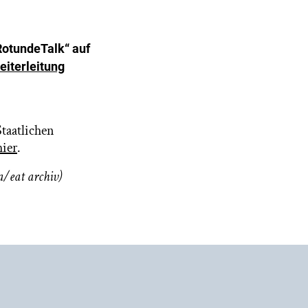
RotundeTalk“ auf
eiterleitung
taatlichen
ier
.
a/eat archiv)