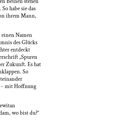
enen Beinen stehen
 So habe sie das
von ihrem Mann,
ei einen Namen
eimnis des Glücks
chter entdeckt
berschrift „Spuren
er Zukunft. Es hat
umklappen. So
iteinander
t – mit Hoffnung
Lewitan
dam, wo bist du?“