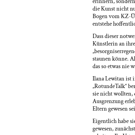
erinnern, sondern
die Kunst nicht n
Bogen vom KZ-Übe
entstehe hoffentli
Dass dieser notwen
Künstlerin an ihr
„besorgniserregen
staunen könne. Al
das so etwas nie wi
Ilana Lewitan ist
„RotundeTalk“ ber
sie nicht wollten,
Ausgrenzung erlebt
Eltern gewesen se
Eigentlich habe s
gewesen, zunächst