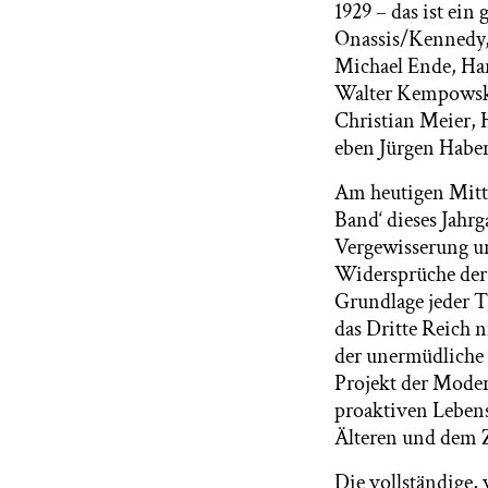
1929 – das ist ei
Onassis/Kennedy, N
Michael Ende, Han
Walter Kempowski
Christian Meier,
eben Jürgen Habe
Am heutigen Mittw
Band‘ dieses Jahr
Vergewisserung u
Widersprüche der 
Grundlage jeder T
das Dritte Reich 
der unermüdliche
Projekt der Moder
proaktiven Lebens
Älteren und dem Z
Die vollständige,