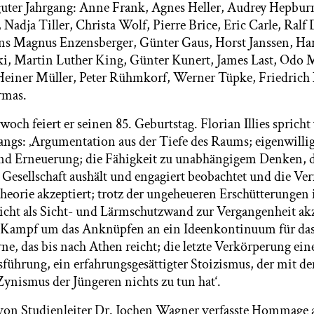
n guter Jahrgang: Anne Frank, Agnes Heller, Audrey Hepbur
adja Tiller, Christa Wolf, Pierre Brice, Eric Carle, Ralf
s Magnus Enzensberger, Günter Gaus, Horst Janssen, Har
, Martin Luther King, Günter Kunert, James Last, Odo 
 Heiner Müller, Peter Rühmkorf, Werner Tüpke, Friedric
rmas.
och feiert er seinen 85. Geburtstag. Florian Illies spric
gangs: ‚Argumentation aus der Tiefe des Raums; eigenwilli
nd Erneuerung; die Fähigkeit zu unabhängigem Denken, d
Gesellschaft aushält und engagiert beobachtet und die Ver
heorie akzeptiert; trotz der ungeheueren Erschütterungen 
nicht als Sicht- und Lärmschutzwand zur Vergangenheit akz
 Kampf um das Anknüpfen an ein Ideenkontinuum für das
ne, das bis nach Athen reicht; die letzte Verkörperung ei
führung, ein erfahrungsgesättigter Stoizismus, der mit d
ynismus der Jüngeren nichts zu tun hat‘.
 von Studienleiter Dr. Jochen Wagner verfasste Hommage 