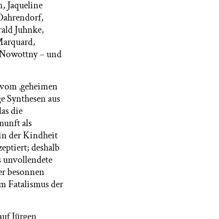
n, Jaqueline
 Dahrendorf,
ald Juhnke,
Marquard,
h Nowottny – und
ht vom ‚geheimen
ge Synthesen aus
as die
nunft als
in der Kindheit
eptiert; deshalb
 unvollendete
ner besonnen
em Fatalismus der
auf Jürgen