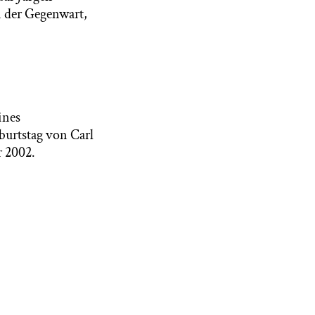
n der Gegenwart,
ines
urtstag von Carl
r 2002.