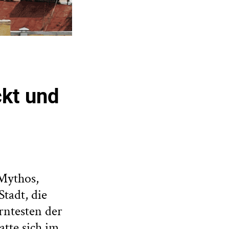
ckt und
 Mythos,
Stadt, die
erntesten der
tte sich im