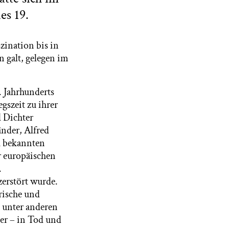
es 19.
zination bis in
n galt, gelegen im
. Jahrhunderts
gszeit zu ihrer
d Dichter
änder, Alfred
h bekannten
r europäischen
.
zerstört wurde.
rische und
– unter anderen
er – in Tod und