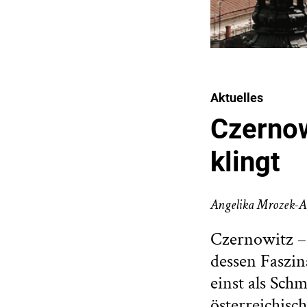
Aktuelles
Czernow
klingt
Angelika Mrozek-
Czernowitz – 
dessen Faszin
einst als Schm
österreichisc