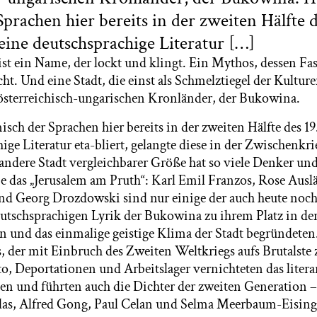
prachen hier bereits in der zweiten Hälfte d
eine deutschsprachige Literatur […]
st ein Name, der lockt und klingt. Ein Mythos, dessen Fas
ht. Und eine Stadt, die einst als Schmelztiegel der Kulture
 österreichisch-ungarischen Kronländer, der Bukowina.
sch der Sprachen hier bereits in der zweiten Hälfte des 19
ige Literatur eta-bliert, gelangte diese in der Zwischenkrie
andere Stadt vergleichbarer Größe hat so viele Denker un
e das „Jerusalem am Pruth“: Karl Emil Franzos, Rose Ausl
nd Georg Drozdowski sind nur einige der auch heute noc
utschsprachigen Lyrik der Bukowina zu ihrem Platz in de
n und das einmalige geistige Klima der Stadt begründeten
der mit Einbruch des Zweiten Weltkriegs aufs Brutalste 
o, Deportationen und Arbeitslager vernichteten das litera
-ben und führten auch die Dichter der zweiten Generation 
as, Alfred Gong, Paul Celan und Selma Meerbaum-Eising