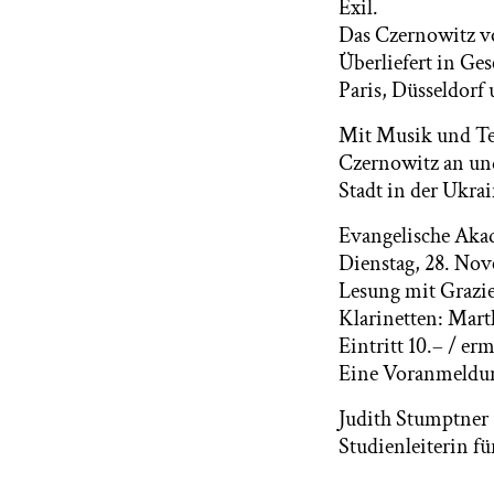
Exil.
Das Czernowitz von
Überliefert in Ge
Paris, Düsseldorf
Mit Musik und Tex
Czernowitz an und
Stadt in der Ukrai
Evangelische Aka
Dienstag, 28. Nov
Lesung mit Grazie
Klarinetten: Mart
Eintritt 10.– / erm
Eine Voranmeldung
Judith Stumptner
Studienleiterin fü