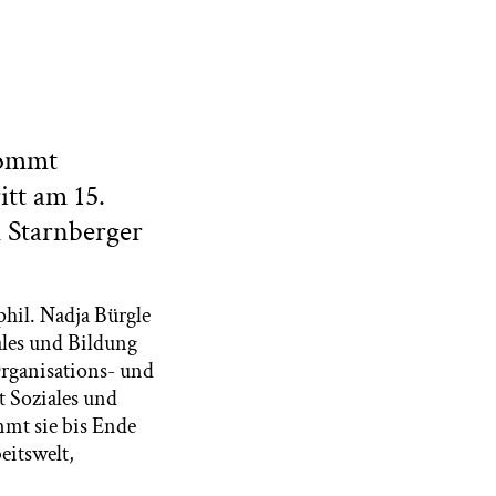
kommt
tt am 15.
m Starnberger
phil. Nadja Bürgle
ales und Bildung
Organisations- und
t Soziales und
immt sie bis Ende
eitswelt,