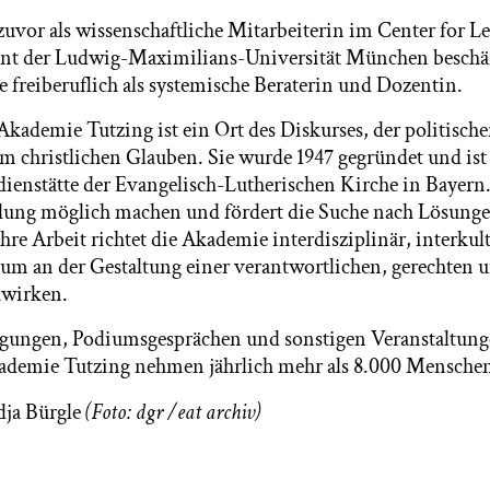
zuvor als wissenschaftliche Mitarbeiterin im Center for L
t der Ludwig-Maximilians-Universität München beschäf
ie freiberuflich als systemische Beraterin und Dozentin.
Akademie Tutzing ist ein Ort des Diskurses, der politisch
christlichen Glauben. Sie wurde 1947 gegründet und ist se
ienstätte der Evangelisch-Lutherischen Kirche in Bayer
dung möglich machen und fördert die Suche nach Lösunge
 Ihre Arbeit richtet die Akademie interdisziplinär, interkul
, um an der Gestaltung einer verantwortlichen, gerechten 
uwirken.
agungen, Podiumsgesprächen und sonstigen Veranstaltung
demie Tutzing nehmen jährlich mehr als 8.000 Menschen 
dja Bürgle
(Foto: dgr /eat archiv)