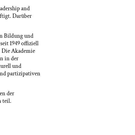
eadership and
tigt. Darüber
en Bildung und
it 1949 offiziell
n. Die Akademie
n in der
turell und
und partizipativen
en der
teil.