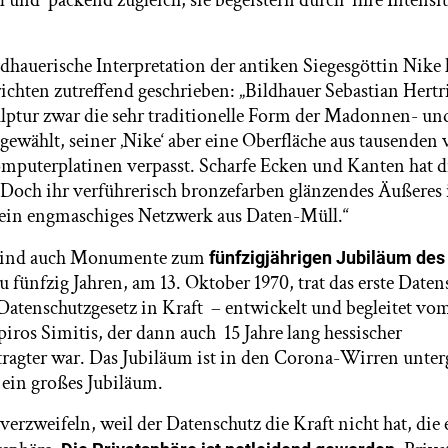
ldhauerische Interpretation der antiken Siegesgöttin Nike
chten zutreffend geschrieben: „Bildhauer Sebastian Hertri
ptur zwar die sehr traditionelle Form der Madonnen- un
gewählt, seiner ‚Nike‘ aber eine Oberfläche aus tausenden
mputerplatinen verpasst. Scharfe Ecken und Kanten hat di
. Doch ihr verführerisch bronzefarben glänzendes Äußeres 
s ein engmaschiges Netzwerk aus Daten-Müll.“
 sind auch Monumente zum
fünfzigjährigen Jubiläum des
 fünfzig Jahren, am 13. Oktober 1970, trat das erste Daten
 Datenschutzgesetz in Kraft – entwickelt und begleitet v
iros Simitis, der dann auch 15 Jahre lang hessischer
ragter war. Das Jubiläum ist in den Corona-Wirren unte
 ein großes Jubiläum.
erzweifeln, weil der Datenschutz die Kraft nicht hat, die 