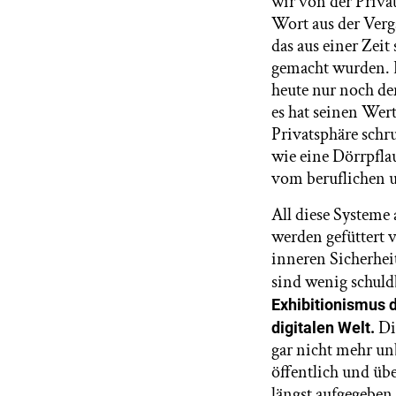
wir von der Priva
Wort aus der Verg
das aus einer Zeit
gemacht wurden. D
heute nur noch d
es hat seinen Wert
Privatsphäre schr
wie eine Dörrpfla
vom beruflichen 
All diese Systeme 
werden gefüttert v
inneren Sicherhei
sind wenig schul
Exhibitionismus d
Di
digitalen Welt.
gar nicht mehr unb
öffentlich und üb
längst aufgegeben