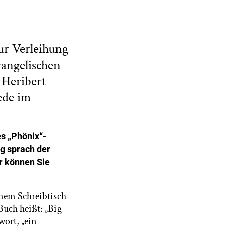
zur Verleihung
vangelischen
 Heribert
ede im
es „Phönix“-
g sprach der
r können Sie
inem Schreibtisch
Buch heißt: „Big
wort, „ein