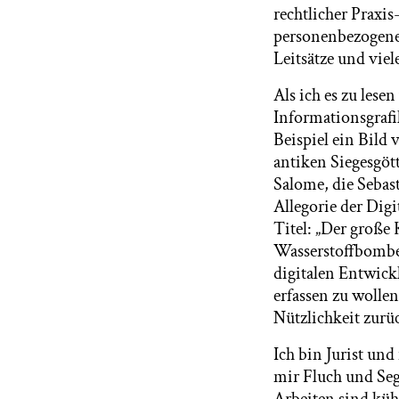
rechtlicher Praxi
personenbezogene
Leitsätze und viel
Als ich es zu lese
Informationsgrafi
Beispiel ein Bild 
antiken Siegesgött
Salome, die Sebast
Allegorie der Digi
Titel: „Der große 
Wasserstoffbomben
digitalen Entwickl
erfassen zu wollen
Nützlichkeit zurü
Ich bin Jurist un
mir Fluch und Sege
Arbeiten sind kühl