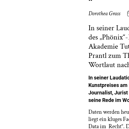
Dorothea Grass
In seiner Lau
des „Phönix“-
Akademie Tutz
Prantl zum T
Wortlaut nach
In seiner Laudati
Kunstpreises am 
Journalist, Juris
seine Rede im Wo
Daten werden heute
liegt ein kluges F
Data im Recht“. D