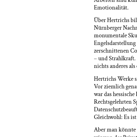
Emotionalität.
Über Hertrichs bi
Nürnberger Nachri
monumentale Skul
Engelsdarstellung 
zerschnittenen Co
– und Strahlkraft
nichts anderes al
Hertrichs Werke
Vor ziemlich genau
war das hessische
Rechtsgelehrten Sp
Datenschutzbeauft
Gleichwohl: Es ist
Aber man könnte v