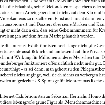
ds zu entkleiden. Und wer im Großraumabteil der Bahn laut
icht die Erlaubnis, seine Telefondaten zu speichern oder
stattet seinem Arbeitgeber damit nicht, auf dem Klo und i
deokameras zu installieren. Er ist auch nicht damit einv
ihn ausspioniert und Dossiers über seine Macken und Kran
lligt er nicht darin ein, dass seine Geheimnummern für Kr
rweisungen auf dem freien Markt gehandelt werden.
e die Internet-Exhibitionisten noch lange nicht „die Gesel
ttausende ausdrücklich und umfassend auf ihre Privatsph
icht mit Wirkung für Millionen anderer Menschen tun. De
undesbürger funktioniert offensichtlich nicht mehr gut. D
 beunruhigt – es sei denn, man gehört zu den Phlegmatiker
acherei nichts anginge, weil sie eh nichts zu verbergen hä
nowden aufgedeckte US-Spionage für Montezumas Rache an
Internet-Exhibitionisten an Sebastian Hertrichs „Homo dig
bt diese lebensgroße grüne Figur als „Menschenmaschine im