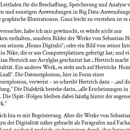
s-Leitfaden für die Beschaffung, Speicherung und Analyse 
n und sonstigen Anwendungen in Big Data-Anwendungen
e graphische Illustrationen. Ganz leicht zu verstehen ist es 
n versuchte, habe ich mir gewünscht, es würde nicht nur
ken enthalten, sondern Bilder der Werke von Sebastian H
von seinem „Homo Digitalis“; oder ein Bild von seiner Int
in Nike, die er aus Computerplatinen gefertigt hat; und e
ian Hertrich aus Arcylglas geschnitzt hat.; Hertrich mach
talität. Ein anderes Werk, es steht auch auf Hertrichs Hom
Knall“. Die Datenexplosion, hier in Form einer
explosion, verweist – so schreibt Hertrich dazu – „auf di
ung.“ Die Dialektik bestehe darin, „alle Erscheinungen in
. Die (Spät-)Folgen bleiben dabei häufig hinter der augen
ck.“
d ich bin es mit Begeisterung. Aber die Werke von Sebasti
n der Digitalität näher gebracht als Paragrafen und Facha
 und packend zugleich, sie begeistern durch ihre Intensit