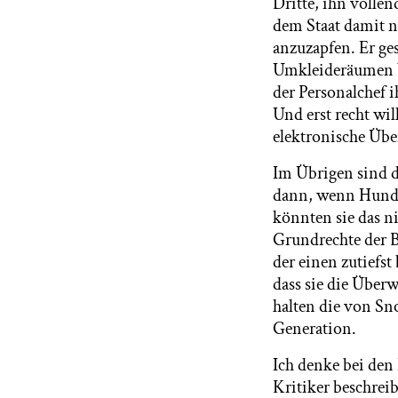
Dritte, ihn vollen
dem Staat damit n
anzuzapfen. Er ge
Umkleideräumen Vi
der Personalchef 
Und erst recht wi
elektronische Übe
Im Übrigen sind di
dann, wenn Hunder
könnten sie das n
Grundrechte der B
der einen zutiefst
dass sie die Überw
halten die von S
Generation.
Ich denke bei den 
Kritiker beschrei