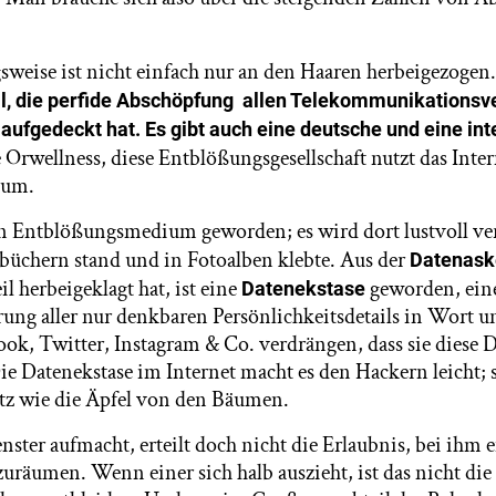
sweise ist nicht einfach nur an den Haaren herbeigezogen
l, die perfide Abschöpfung allen Telekommunikationsv
ufgedeckt hat. Es gibt auch eine deutsche und eine int
Orwellness, diese Entblößungsgesellschaft nutzt das Intern
ium.
ein Entblößungsmedium geworden; es wird dort lustvoll ver
ebüchern stand und in Fotoalben klebte. Aus der
Datenask
l herbeigeklagt hat, ist eine
geworden, ein
Datenekstase
rung aller nur denkbaren Persönlichkeitsdetails in Wort u
ok, Twitter, Instagram & Co. verdrängen, dass sie diese D
e Datenekstase im Internet macht es den Hackern leicht; s
tz wie die Äpfel von den Bäumen.
nster aufmacht, erteilt doch nicht die Erlaubnis, bei ihm 
räumen. Wenn einer sich halb auszieht, ist das nicht di