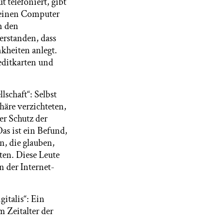
 telefoniert, gibt
 seinen Computer
n den
erstanden, dass
kheiten anlegt.
editkarten und
lschaft“: Selbst
äre verzichteten,
r Schutz der
as ist ein Befund,
n, die glauben,
tten. Diese Leute
 der Internet-
italis“: Ein
 Zeitalter der