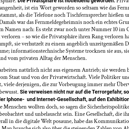
tsphäre.
Privat
Die Privatsphäre ist notleidend geworden.
angenheit, ist ein Wort geworden so seltsam wie das Fer
 stammt, als die Telefone noch Tischfernsprecher hießen u
amals war das Fernmeldegeheimnis noch ein echtes Grund
em Namen nach: Es steht zwar noch unter Nummer 10 im G
 verloren – so wie die Privatsphäre ihren Rang verloren ha
umpft, sie verhutzelt zu einem angeblich unzeitgemäßen D
ume; informationstechnische Systeme trocknen sie aus, sie
und vom privaten Alltag der Menschen.
arbeiten natürlich nicht aus eigenem Antrieb; sie werden 
om Staat und von der Privatwirtschaft. Viele Politiker un
t, viele derjenigen, die zur Vorbeugung immer mehr Übe
dbewusst.
Sie verweisen nicht nur auf die Terrorgefahr, s
er Iphone- und Internet-Gesellschaft, auf den Exhibiti
e Menschen wollten doch, so sagen die Sicherheitspolitike
eobachtet und unbelauscht sein. Eine Gesellschaft, die ih
erall in die digitale Welt posaune, habe das Kommunikat
. Man brauche sich also über die steigenden Zahlen von A