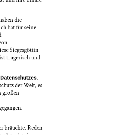
 haben die
ch hat für seine
d
 von
ese Siegesgöttin
ist trügerisch und
 Datenschutzes.
schutz der Welt, es
om großen
rgegangen.
er bräuchte. Reden