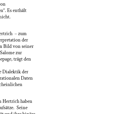
von
“. Es enthält
nicht.
ertrich – zum
erpretation der
in Bild von seiner
t Salome zur
epage, trägt den
e Dialektik der
 rationalen Daten
scheinlichen
an Hertrich haben
ufsätze. Seine
ät und ihre binäre