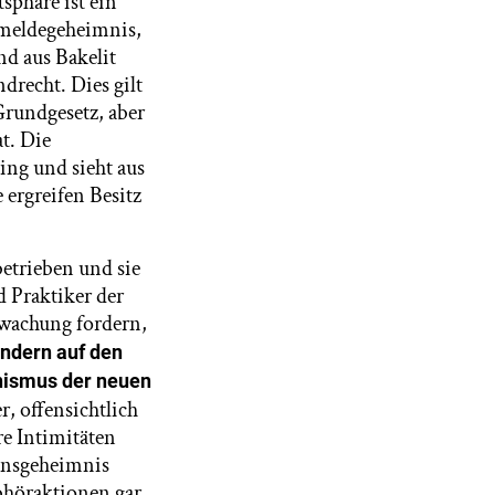
sphäre ist ein
nmeldegeheimnis,
nd aus Bakelit
recht. Dies gilt
rundgesetz, aber
t. Die
ing und sieht aus
 ergreifen Besitz
betrieben und sie
d Praktiker der
rwachung fordern,
ondern auf den
onismus der neuen
r, offensichtlich
re Intimitäten
ionsgeheimnis
bhöraktionen gar