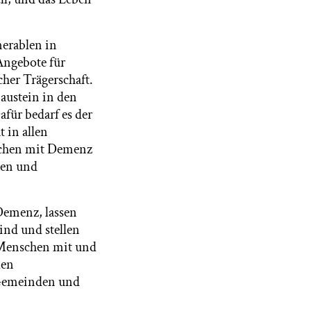
nerablen in
 Angebote für
her Trägerschaft.
austein in den
für bedarf es der
 in allen
schen mit Demenz
den und
Demenz, lassen
ind und stellen
 Menschen mit und
len
 Gemeinden und