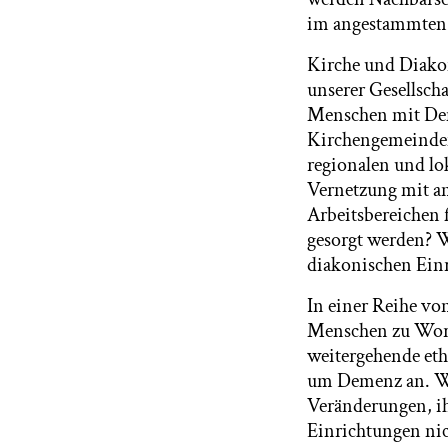
im angestammten 
Kirche und Diakon
unserer Gesellscha
Menschen mit Deme
Kirchengemeinden
regionalen und lo
Vernetzung mit an
Arbeitsbereichen
gesorgt werden? W
diakonischen Ein
In einer Reihe vo
Menschen zu Wort 
weitergehende eth
um Demenz an. Wi
Veränderungen, i
Einrichtungen nic