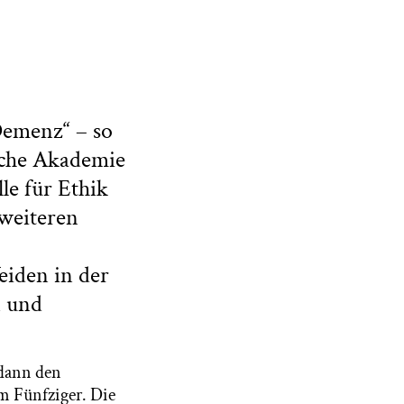
Demenz“ – so
ische Akademie
le für Ethik
weiteren
eiden in der
n und
 dann den
m Fünfziger. Die