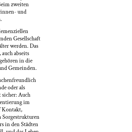
 Beim zweiten
orinnen- und
.
 demenziellen
nden Gesellschaft
lter werden. Das
auch abseits
gehören in die
 und Gemeinden.
schenfreundlich
de oder als
 sicher: Auch
ientierung im
f Kontakt,
n Sorgestrukturen
s in den Städten
l, und das Leben