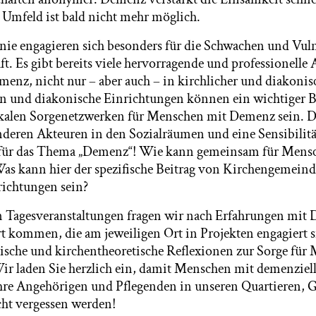
Umfeld ist bald nicht mehr möglich.
ie engagieren sich besonders für die Schwachen und Vul
ft. Es gibt bereits viele hervorragende und professionelle
nz, nicht nur – aber auch – in kirchlicher und diakonisc
 und diakonische Einrichtungen können ein wichtiger B
kalen Sorgenetzwerken für Menschen mit Demenz sein. Da
deren Akteuren in den Sozialräumen und eine Sensibilität
 für das Thema „Demenz“! Wie kann gemeinsam für Men
as kann hier der spezifische Beitrag von Kirchengemein
richtungen sein?
n Tagesveranstaltungen fragen wir nach Erfahrungen mit 
kommen, die am jeweiligen Ort in Projekten engagiert s
ische und kirchentheoretische Reflexionen zur Sorge für
r laden Sie herzlich ein, damit Menschen mit demenziel
hre Angehörigen und Pflegenden in unseren Quartieren,
ht vergessen werden!