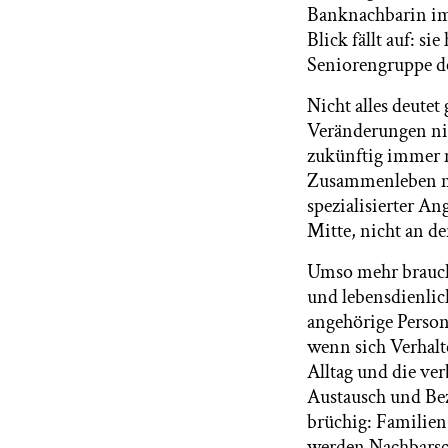
Banknachbarin im 
Blick fällt auf: 
Seniorengruppe de
Nicht alles deute
Veränderungen ni
zukünftig immer m
Zusammenleben mi
spezialisierter A
Mitte, nicht an 
Umso mehr brauch
und lebensdienlic
angehörige Person
wenn sich Verhalt
Alltag und die ve
Austausch und Be
brüchig: Familien
werden Nachbarsch