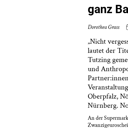
ganz B
Dorothea Grass
„Nicht verge
lautet der Ti
Tutzing gemei
und Anthropo
Partner:innen
Veranstaltung
Oberpfalz, N
Nürnberg. Not
An der Supermarkt
Zwanzigeuroschein