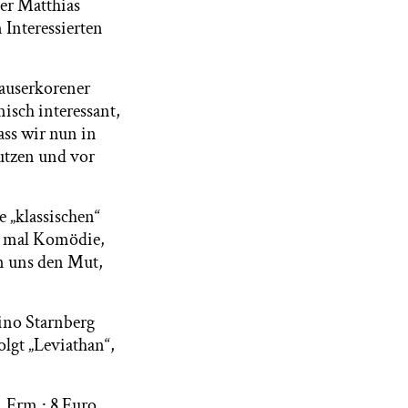
er Matthias
Interessierten
 auserkorener
misch interessant,
dass wir nun in
utzen und vor
e „klassischen“
, mal Komödie,
en uns den Mut,
ino Starnberg
lgt „Leviathan“,
, Erm.: 8 Euro,