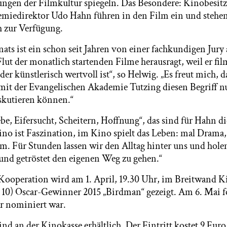
ungen der Filmkultur spiegeln. Das Besondere: Kinobesitz
iedirektor Udo Hahn führen in den Film ein und stehen 
 zur Verfügung.
ats ist ein schon seit Jahren von einer fachkundigen Jury
Flut der monatlich startenden Filme herausragt, weil er fil
oder künstlerisch wertvoll ist“, so Helwig. „Es freut mich, 
it der Evangelischen Akademie Tutzing diesen Begriff n
skutieren können.“
be, Eifersucht, Scheitern, Hoffnung“, das sind für Hahn di
o ist Faszination, im Kino spielt das Leben: mal Drama
em. Für Stunden lassen wir den Alltag hinter uns und hol
 und getröstet den eigenen Weg zu gehen.“
Kooperation wird am 1. April, 19.30 Uhr, im Breitwand K
. 10) Oscar-Gewinner 2015 „Birdman“ gezeigt. Am 6. Mai fo
ar nominiert war.
nd an der Kinokasse erhältlich. Der Eintritt kostet 9 Euro