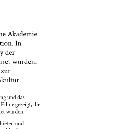
sche Akademie
ion. In
y der
hnet wurden.
 zur
mkultur
ing und das
Filme gezeigt, die
net wurden.
nbieten und