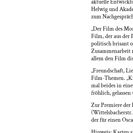
aktuelle Entwickl
Helwig und Akadem
zum Nachgespräch
„Der Film des Mon
Film, der aus der 
politisch brisant 
Zusammenarbeit m
allem den Film di
„Freundschaft, Lie
Film-Themen. „Kin
mal beides in ein
fröhlich, gelassen
Zur Premiere der 
(Wittelsbacherstr
der für einen Osc
Hinweis: Karten si