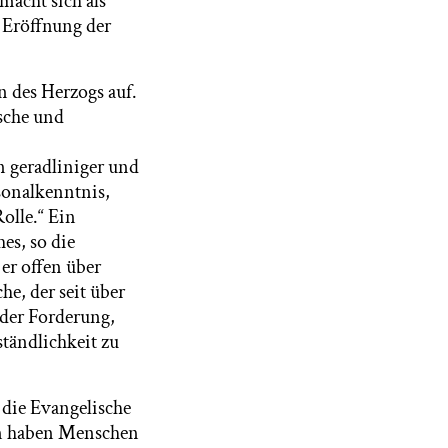
macht sich als
 Eröffnung der
n des Herzogs auf.
ische und
n geradliniger und
sonalkenntnis,
olle.“ Ein
es, so die
 er offen über
e, der seit über
 der Forderung,
ständlichkeit zu
 die Evangelische
en haben Menschen