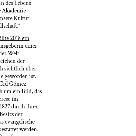
nn des Lebens
he Akademie
nsere Kultur
lschaft.“
llte 2018 ein
ensgeberin einer
 der Welt
zeichen der
h sichtlich über
e geworden ist.
l Cid Gómez
ch um ein Bild, das
erese im
1827 durch ihren
Besitz der
s evangelische
estattet werden.