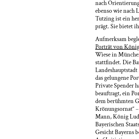
nach Orientierung
ebenso wie nach 
Tutzing ist ein h
prägt. Sie bietet 
Aufmerksam beglei
Porträt von Köni
Wiese in München i
stattfindet. Die B
Landeshauptstadt 
das gelungene Por
Private Spender 
beauftragt, ein Po
dem berühmten Gem
Krönungsornat“ – 
Mann, König Ludwi
Bayerischen Staa
Gesicht Bayerns b