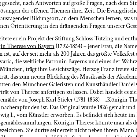
 gesucht, nach Antworten auf große Fragen, nach dem Si
Lösungen der offenen Themen ihrer Zeit. Die Evangelisc
erausragender Bildungsort, an dem Menschen lernen, was u
ihnen Orientierung in den drängenden Fragen unserer Gesel
tete er ein Projekt der Stiftung Schloss Tutzing und
enthü
gin Therese von Bayern
(1792-1854) – jener Frau, die Nam
st, auf der seit mehr als 200 Jahren das größte Volksfest
avaria, die weltliche Patronin Bayerns und eines der Wahr
München, trägt ihre Gesichtszüge. Herzog Franz freute sic
trät, das zum neuen Blickfang des Musiksaals der Akademi
hatten den Münchner Galeristen und Kunsthändler Danie
rträt von Therese anfertigen zu lassen. Dabei handelt es si
älde von Joseph Karl Stieler (1781-1858) – „Königin Th
nachempfunden ist. Das Original wurde 1826 gemalt und 
g I., vom Künstler erworben. Es befindet sich heute im 
tsgemäldesammlungen. Königin Therese könnte man als da
ezeichnen. Sie durfte seinerzeit nicht neben ihrem Mann b