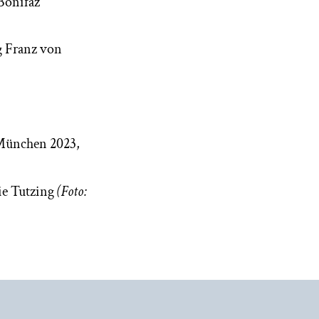
 Bonifaz
g Franz von
(München 2023,
ie Tutzing
(Foto: