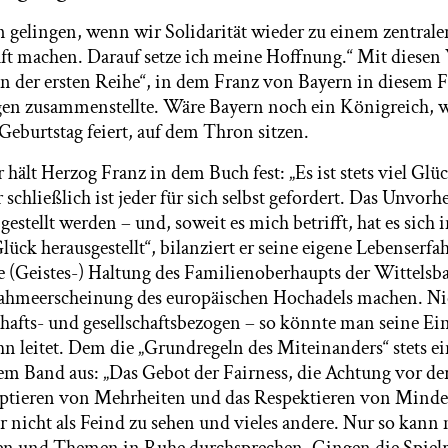
 gelingen, wenn wir Solidarität wieder zu einem zentralen
aft machen. Darauf setze ich meine Hoffnung.“ Mit diesen
n der ersten Reihe“, in dem Franz von Bayern in diesem F
en zusammenstellte. Wäre Bayern noch ein Königreich, w
. Geburtstag feiert, auf dem Thron sitzen.
hält Herzog Franz in dem Buch fest: „Es ist stets viel Glü
 schließlich ist jeder für sich selbst gefordert. Das Unvorh
gestellt werden – und, soweit es mich betrifft, hat es sich
 Glück herausgestellt“, bilanziert er seine eigene Lebenserf
e (Geistes-) Haltung des Familienoberhaupts der Wittelsba
ahmeerscheinung des europäischen Hochadels machen. Nic
afts- und gesellschaftsbezogen – so könnte man seine Ein
hn leitet. Dem die „Grundregeln des Miteinanders“ stets e
dem Band aus: „Das Gebot der Fairness, die Achtung vor d
eptieren von Mehrheiten und das Respektieren von Minde
r nicht als Feind zu sehen und vieles andere. Nur so kann