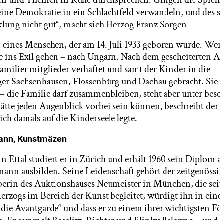
en und Themen in Ruhe durchsprechen. Gingen die Spielr
eine Demokratie in ein Schlachtfeld verwandeln, und des 
klung nicht gut“, macht sich Herzog Franz Sorgen.
n eines Menschen, der am 14. Juli 1933 geboren wurde. Wen
 ins Exil gehen – nach Ungarn. Nach dem gescheiterten Att
Familienmitglieder verhaftet und samt der Kinder in die
er Sachsenhausen, Flossenbürg und Dachau gebracht. Sie
 – die Familie darf zusammenbleiben, steht aber unter bes
ätte jeden Augenblick vorbei sein können, beschreibt der
sich damals auf die Kinderseele legte.
mann, Kunstmäzen
 Ettal studiert er in Zürich und erhält 1960 sein Diplom 
fmann ausbilden. Seine Leidenschaft gehört der zeitgenöss
aberin des Auktionshauses Neumeister in München, die seit
rzogs im Bereich der Kunst begleitet, würdigt ihn in ein
r die Avantgarde“ und dass er zu einem ihrer wichtigsten F