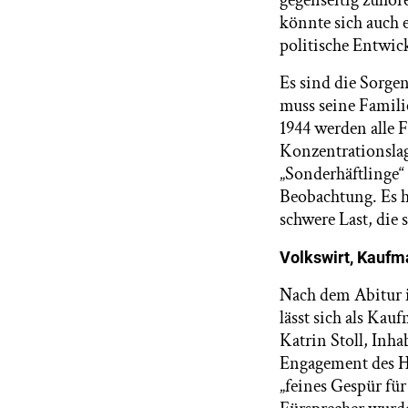
gegenseitig zuhör
könnte sich auch 
politische Entwic
Es sind die Sorge
muss seine Familie
1944 werden alle 
Konzentrationslag
„Sonderhäftlinge“
Beobachtung. Es h
schwere Last, die 
Volkswirt, Kauf
Nach dem Abitur in
lässt sich als Kau
Katrin Stoll, Inh
Engagement des He
„feines Gespür fü