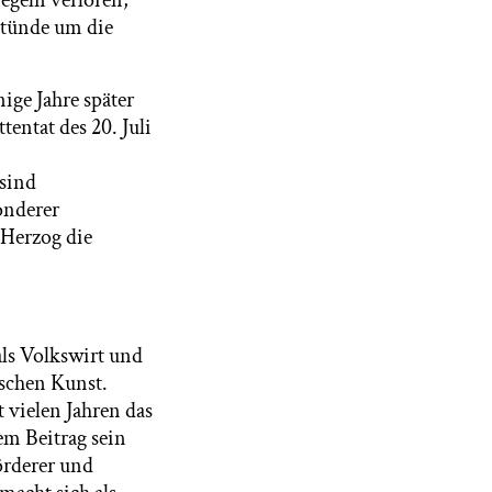
egeln verloren,
stünde um die
ige Jahre später
entat des 20. Juli
 sind
onderer
 Herzog die
als Volkswirt und
ischen Kunst.
 vielen Jahren das
em Beitrag sein
örderer und