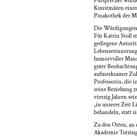
Fürsprecher wurde
Kunstmäzen einen
Pinakothek der M
Die Würdigungen, 
Für Katrin Stoll 
gediegene Autorit
Lebenserinnerunge
humorvoller Mann
guter Beobachtung
aufmerksamer Zuhö
Professorin, die i
seine Beziehung z
vierzig Jahren sei
„in unserer Zeit L
behandeln, statt s
Zu den Orten, an 
Akademie Tutzing.