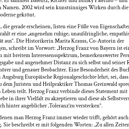
. Er sammelt Baselitz, Richter und Blinky Palermo – und 
 Namen. 2002 wird sein kunstsinniges Wirken durch die
oderne gekrönt.
die gerade erscheinen, listen eine Fülle von Eigenschafte
strahlt er eine „angenehm ruhige, unaufdringliche, empath
ät aus“. Die Historikerin Marita Krauss, Co-Autorin der
n, schreibt im Vorwort: „Herzog Franz von Bayern ist ei
 mit breitem Interessensspektrum, bemerkenswerter Per
sgabe und angenehmer Distanz zu sich selbst und seiner R
rer und genauer Beobachter. Eine Besonderheit des Buch
n Augsburg Europäische Regionalgeschichte lehrt, sei, dass
u dem Juristen und Heilpraktiker Thomas Greinwald sprech
n Leben teilt. Herzog Franz verbinde dieses Statement mit
iebe in ihrer Vielfalt zu akzeptieren und diese als Selbstver
ich hinter angeblicher ‚Toleranz’zu verstecken“.
denen man Herzog Franz immer wieder trifft, gehört auch
 Sie beschreibt er mit folgenden Worten: „Zu allen Zeit