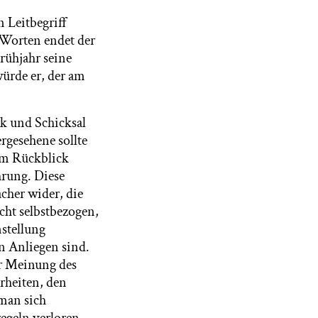
 Leitbegriff
 Worten endet der
rühjahr seine
ürde er, der am
ck und Schicksal
ergesehene sollte
 im Rückblick
ahrung. Diese
cher wider, die
ht selbstbezogen,
stellung
in Anliegen sind.
er Meinung des
rheiten, den
 man sich