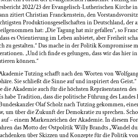
esbericht 2022/23 der Evangelisch-Lutherischen Kirche i
n zitiert Christian Franckenstein, den Vorstandsvorsitz
chtigsten Produktionsgesellschaften in Deutschland, der a
ilgenommen hat: „Die Tagung hat mir gefallen“, so Franc
dass es Orientierung im Leben anbietet, aber Freiheit scha
h zu gestalten.“ Das mache in der Politik Kompromisse m
erationen. „Und ich finde es gelungen, dass wir das hier 
utieren können.“
 Akademie Tutzing schafft nach den Worten von Wolfgan
äre. Sie schließt die Sinne auf und inspiriert den Geist.
die Akademie auch für die höchsten Repräsentanten des 
Es habe Tradition, dass die politische Führung des Landes h
Bundeskanzler Olaf Scholz nach Tutzing gekommen, einen
, um über die Zukunft der Demokratie zu sprechen. Schol
“ auf – einem Markenzeichen der Akademie. In diesem Fo
Jahren das Motto der Ostpolitik Willy Brandts „Wandel d
Nachdenken über Skizzen und Konzepte für die Politik v