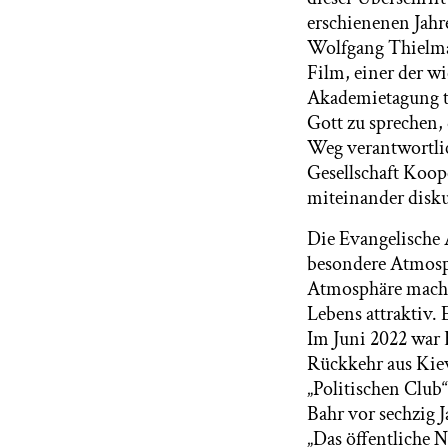
erschienenen Jahr
Wolfgang Thielman
Film, einer der wi
Akademietagung te
Gott zu sprechen, 
Weg verantwortlic
Gesellschaft Koop
miteinander disk
Die Evangelische
besondere Atmosph
Atmosphäre mache 
Lebens attraktiv. 
Im Juni 2022 war 
Rückkehr aus Kiew
„Politischen Club
Bahr vor sechzig 
„Das öffentliche 