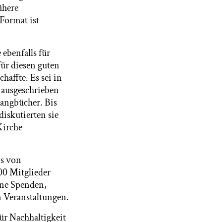
ühere
 Format ist
ebenfalls für
für diesen guten
haffte. Es sei in
 ausgeschrieben
sangbücher. Bis
iskutierten sie
Kirche
is von
00 Mitglieder
ine Spenden,
n Veranstaltungen.
ür Nachhaltigkeit