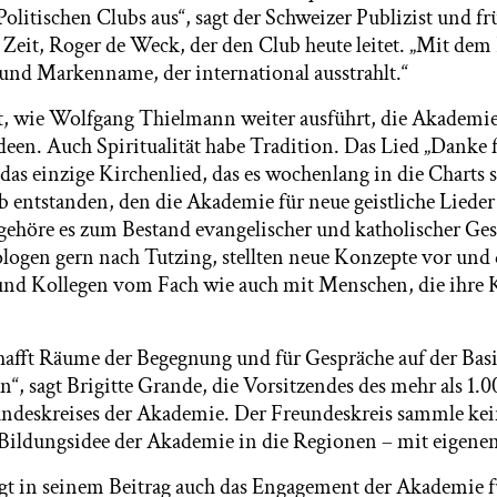
Politischen Clubs aus“, sagt der Schweizer Publizist und fr
 Zeit, Roger de Weck, der den Club heute leitet. „Mit dem
 und Markenname, der international ausstrahlt.“
ht, wie Wolfgang Thielmann weiter ausführt, die Akademie 
een. Auch Spiritualität habe Tradition. Das Lied „Danke 
as einzige Kirchenlied, das es wochenlang in die Charts sc
entstanden, den die Akademie für neue geistliche Lieder
gehöre es zum Bestand evangelischer und katholischer Ge
ogen gern nach Tutzing, stellten neue Konzepte vor und d
und Kollegen vom Fach wie auch mit Menschen, die ihre 
afft Räume der Begegnung und für Gespräche auf der Bas
“, sagt Brigitte Grande, die Vorsitzendes des mehr als 1.0
ndeskreises der Akademie. Der Freundeskreis sammle ke
 Bildungsidee der Akademie in die Regionen – mit eigene
t in seinem Beitrag auch das Engagement der Akademie f