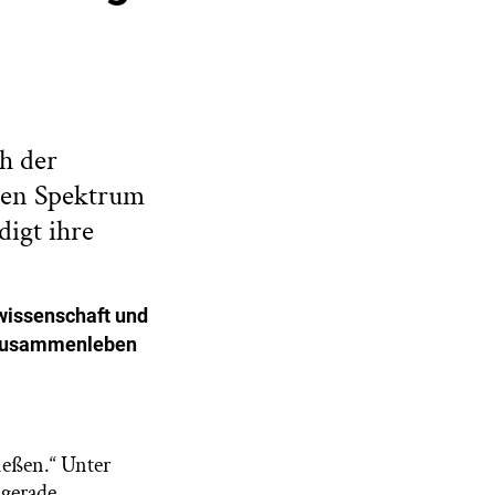
ch der
iten Spektrum
igt ihre
wissenschaft und
r Zusammenleben
eßen.“ Unter
 gerade