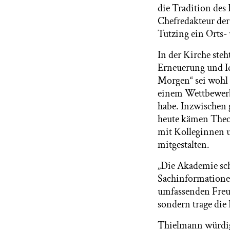
die Tradition des 
Chefredakteur der
Tutzing ein Orts-
In der Kirche ste
Erneuerung und Id
Morgen“ sei wohl d
einem Wettbewerb 
habe. Inzwischen 
heute kämen Theol
mit Kolleginnen 
mitgestalten.
„Die Akademie sch
Sachinformationen
umfassenden Freu
sondern trage die
Thielmann würdig