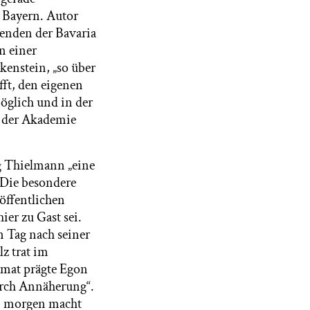
n Bayern. Autor
enden der Bavaria
n einer
kenstein, „so über
fft, den eigenen
öglich und in der
in der Akademie
g Thielmann „eine
“ Die besondere
öffentlichen
ier zu Gast sei.
 Tag nach seiner
z trat im
rmat prägte Egon
urch Annäherung“.
on morgen macht