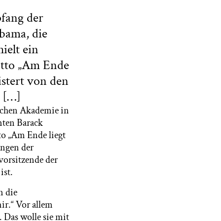
fang der
bama, die
ielt ein
otto „Am Ende
eistert von den
 […]
schen Akademie in
nten Barack
to „Am Ende liegt
ungen der
vorsitzende der
ist.
n die
r.“ Vor allem
 Das wolle sie mit