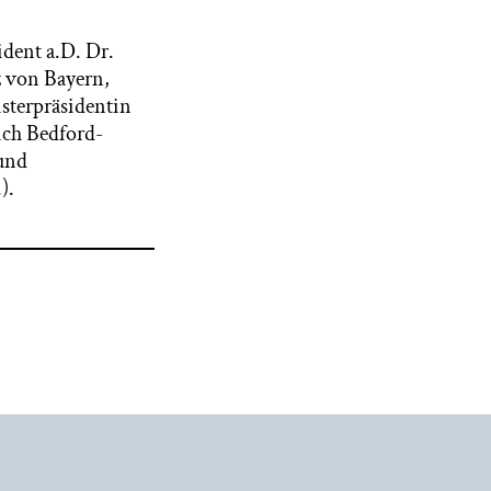
ident a.D. Dr.
 von Bayern,
isterpräsidentin
ich Bedford-
und
).