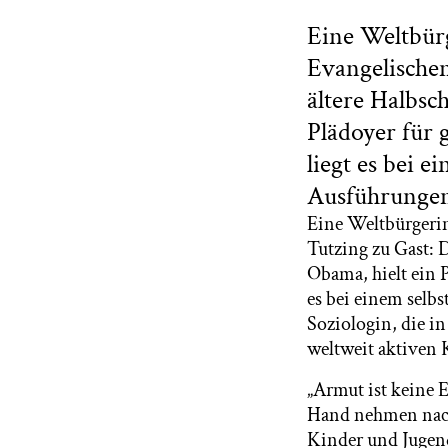
Eine Weltbür
Evangelische
ältere Halbsc
Plädoyer für
liegt es bei e
Ausführungen 
Eine Weltbürgeri
Tutzing zu Gast: 
Obama, hielt ein 
es bei einem selbs
Soziologin, die i
weltweit aktiven 
„Armut ist keine 
Hand nehmen nach
Kinder und Jugend