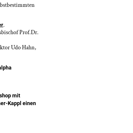
elbstbestimmten
.
er
bischof Prof.Dr.
ektor Udo Hahn,
alpha
shop mit
ner-Kappl einen