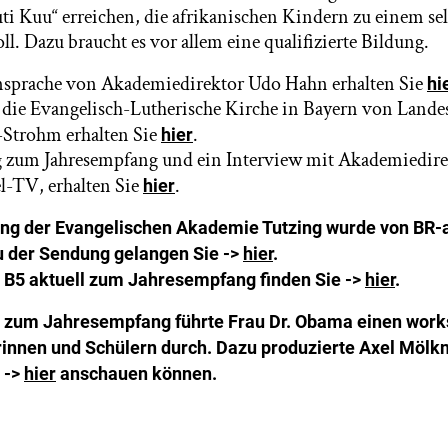
auti Kuu“ erreichen, die afrikanischen Kindern zu einem s
ll. Dazu braucht es vor allem eine qualifizierte Bildung.
sprache von Akademiedirektor Udo Hahn erhalten Sie
hi
die Evangelisch-Lutherische Kirche in Bayern von Landes
-Strohm erhalten Sie
.
hier
g zum Jahresempfang und ein Interview mit Akademiedir
l-TV, erhalten Sie
.
hier
ng der Evangelischen Akademie Tutzing wurde von BR-
u der Sendung gelangen Sie ->
hier
.
n B5 aktuell zum Jahresempfang finden Sie ->
hier
.
 zum Jahresempfang führte Frau Dr. Obama einen work
rinnen und Schülern durch. Dazu produzierte Axel Mölk
h ->
hier
anschauen können.