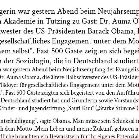
gerin war gestern Abend beim Neujahrsemp
n Akademie in Tutzing zu Gast: Dr. Auma O
hwester des US-Präsidenten Barack Obama, h
 gesellschaftliches Engagement unter dem M
inem selbst“. Fast 500 Gäste zeigten sich beg
der Soziologin, die in Deutschland studiert
n war gestern Abend beim Neujahrsempfang der Evangeli
Dr. Auma Obama, die ältere Halbschwester des US-Präside
Plädoyer für gesellschaftliches Engagement unter dem Mot
t“. Fast 500 Gäste zeigten sich begeistert von den Ausführ
n Deutschland studiert hat und Gründerin sowie Vorstands
Kinder- und Jugendstiftung „Sauti Kuu“ („Starke Stimme“) 
Entschuldigung“, sagte Obama. Man müsse sein Schicksal i
 dem Motto „Mein Leben und meine Zukunft gehören mi
liche bräuchten ein Bewusstsein für ihr eigenes Potenzial.