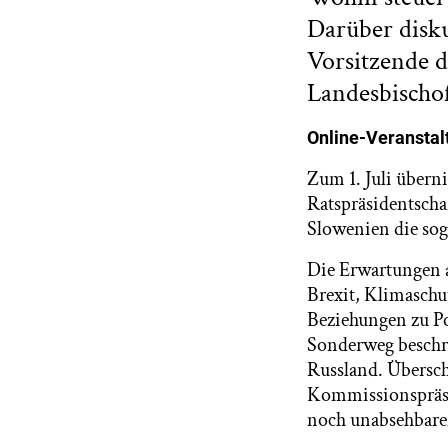
Darüber disk
Vorsitzende d
Landesbischof
Online-Veranstal
Zum 1. Juli übern
Ratspräsidentscha
Slowenien die sog
Die Erwartungen a
Brexit, Klimaschu
Beziehungen zu Po
Sonderweg beschre
Russland. Übersch
Kommissionspräsid
noch unabsehbare