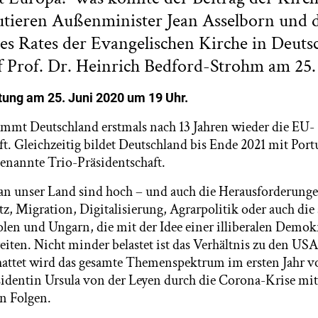
utieren Außenminister Jean Asselborn und 
es Rates der Evangelischen Kirche in Deuts
 Prof. Dr. Heinrich Bedford-Strohm am 25. 
tung am 25. Juni 2020 um 19 Uhr.
immt Deutschland erstmals nach 13 Jahren wieder die EU-
ft. Gleichzeitig bildet Deutschland bis Ende 2021 mit Port
enannte Trio-Präsidentschaft.
n unser Land sind hoch – und auch die Herausforderunge
tz, Migration, Digitalisierung, Agrarpolitik oder auch di
len und Ungarn, die mit der Idee einer illiberalen Demok
iten. Nicht minder belastet ist das Verhältnis zu den US
attet wird das gesamte Themenspektrum im ersten Jahr v
entin Ursula von der Leyen durch die Corona-Krise mit 
n Folgen.