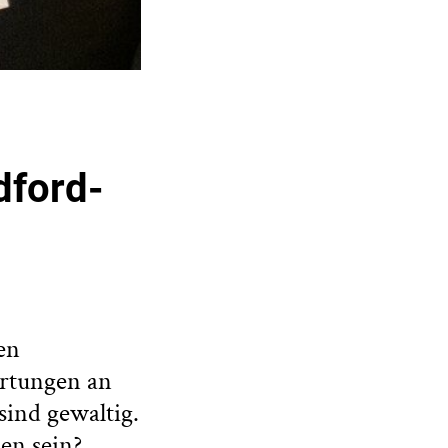
dford-
en
artungen an
ind gewaltig.
en sein?