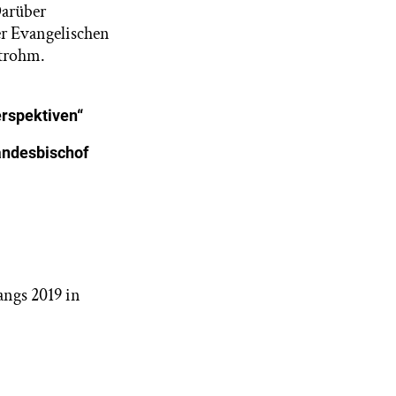
Darüber
er Evangelischen
Strohm.
erspektiven“
andesbischof
ngs 2019 in