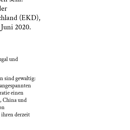
der
chland (EKD),
Juni 2020.
ugal und
n sind gewaltig:
e angespannten
ratie einen
A, China und
on
ihren derzeit