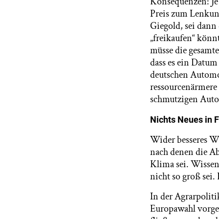
Konsequenzen: Je 
Preis zum Lenkung
Giegold, sei dann
„freikaufen“ könn
müsse die gesamte 
dass es ein Datum
deutschen Automob
ressourcenärmere 
schmutzigen Autos
Nichts Neues in F
Wider besseres Wi
nach denen die Ab
Klima sei. Wissens
nicht so groß sei.
In der Agrarpoliti
Europawahl vorges