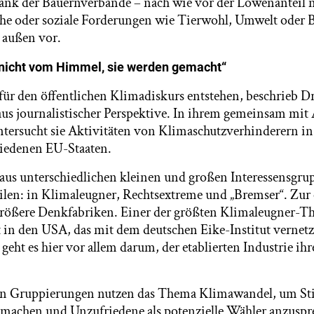
dank der Bauernverbände – nach wie vor der Löwenanteil 
sche oder soziale Forderungen wie Tierwohl, Umwelt oder 
 außen vor.
n nicht vom Himmel, sie werden gemacht“
für den öffentlichen Klimadiskurs entstehen, beschrieb D
aus journalistischer Perspektive. In ihrem gemeinsam mit
ntersucht sie Aktivitäten von Klimaschutzverhinderern i
iedenen EU-Staaten.
us unterschiedlichen kleinen und großen Interessensgrupp
eilen: in Klimaleugner, Rechtsextreme und „Bremser“. Zur 
größere Denkfabriken. Einer der größten Klimaleugner-Th
 in den USA, das mit dem deutschen Eike-Institut vernetzt
 geht es hier vor allem darum, der etablierten Industrie ih
en Gruppierungen nutzen das Thema Klimawandel, um S
machen und Unzufriedene als potenzielle Wähler anzuspr