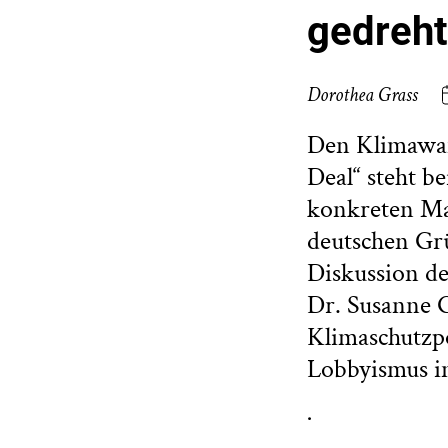
gedreht
Dorothea Grass
Den Klimawand
Deal“ steht b
konkreten Ma
deutschen Gr
Diskussion de
Dr. Susanne G
Klimaschutzpo
Lobbyismus i
.