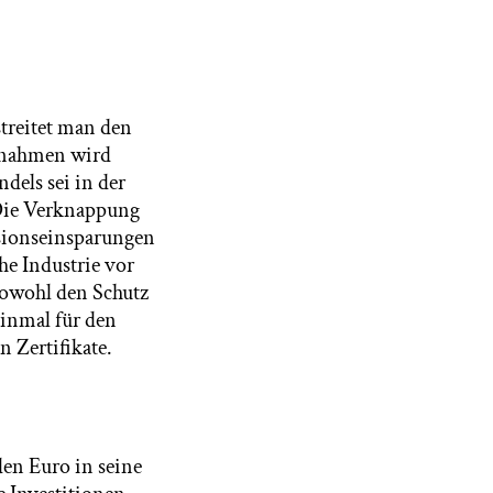
treitet man den
ßnahmen wird
dels sei in der
 Die Verknappung
ssionseinsparungen
he Industrie vor
sowohl den Schutz
einmal für den
 Zertifikate.
en Euro in seine