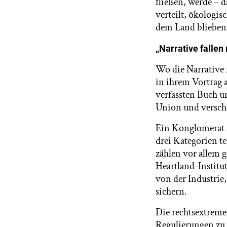
fließen, werde – 
verteilt, ökologi
dem Land blieben
„Narrative falle
Wo die Narrative 
in ihrem Vortrag 
verfassten Buch u
Union und versch
Ein Konglomerat a
drei Kategorien t
zählen vor allem 
Heartland-Institut
von der Industrie,
sichern.
Die rechtsextrem
Regulierungen zu 