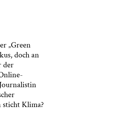
Der „Green
kus, doch an
 der
Online-
ournalistin
scher
 sticht Klima?