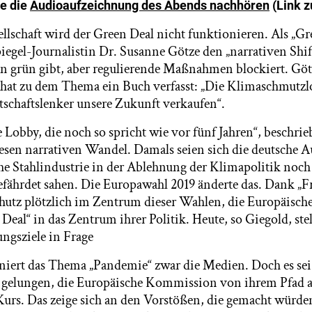
e die
Audioaufzeichnung des Abends nachhören
(Link z
ellschaft wird der Green Deal nicht funktionieren. Als „G
piegel-Journalistin Dr. Susanne Götze den „narrativen Shif
en grün gibt, aber regulierende Maßnahmen blockiert. Gö
shat zu dem Thema ein Buch verfasst: „Die Klimaschmutz
tschaftslenker unsere Zukunft verkaufen“.
 Lobby, die noch so spricht wie vor fünf Jahren“, beschri
esen narrativen Wandel. Damals seien sich die deutsche 
he Stahlindustrie in der Ablehnung der Klimapolitik noch
efährdet sahen. Die Europawahl 2019 änderte das. Dank „Fr
chutz plötzlich im Zentrum dieser Wahlen, die Europäis
 Deal“ in das Zentrum ihrer Politik. Heute, so Giegold, st
ngsziele in Frage
niert das Thema „Pandemie“ zwar die Medien. Doch es se
 gelungen, die Europäische Kommission von ihrem Pfad a
Kurs. Das zeige sich an den Vorstößen, die gemacht würde