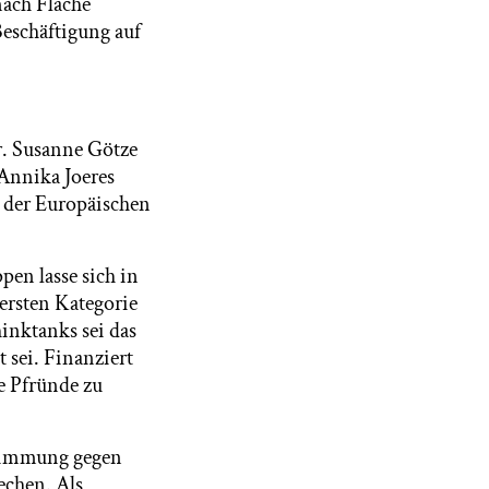
nach Fläche
Beschäftigung auf
r. Susanne Götze
 Annika Joeres
n der Europäischen
en lasse sich in
ersten Kategorie
inktanks sei das
 sei. Finanziert
re Pfründe zu
timmung gegen
echen. Als