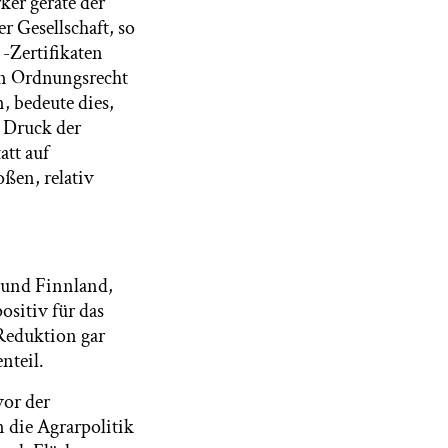
ker gerate der
 Gesellschaft, so
-Zertifikaten
ein Ordnungsrecht
, bedeute dies,
 Druck der
tt auf
ßen, relativ
n und Finnland,
sitiv für das
Reduktion gar
nteil.
vor der
 die Agrarpolitik