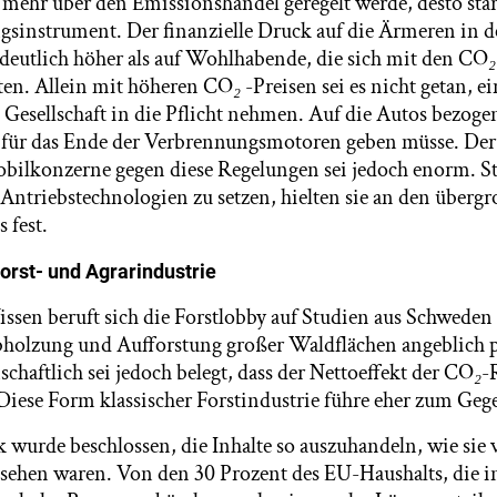
mehr über den Emissionshandel geregelt werde, desto stär
sinstrument. Der finanzielle Druck auf die Ärmeren in der
 deutlich höher als auf Wohlhabende, die sich mit den CO
₂
ten. Allein mit höheren CO
₂
-Preisen sei es nicht getan, 
Gesellschaft in die Pflicht nehmen. Auf die Autos bezogen
 für das Ende der Verbrennungsmotoren geben müsse. Der
ilkonzerne gegen diese Regelungen sei jedoch enorm. Sta
Antriebstechnologien zu setzen, hielten sie an den übergro
 fest.
orst- und Agrarindustrie
ssen beruft sich die Forstlobby auf Studien aus Schwede
holzung und Aufforstung großer Waldflächen angeblich po
chaftlich sei jedoch belegt, dass der Nettoeffekt der CO
₂
-
 Diese Form klassischer Forstindustrie führe eher zum Gege
k wurde beschlossen, die Inhalte so auszuhandeln, wie sie 
ehen waren. Von den 30 Prozent des EU-Haushalts, die in