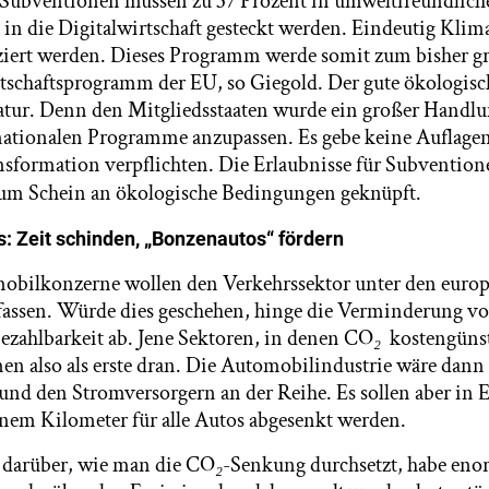
 Subventionen müssen zu 37 Prozent in umweltfreundliche
 in die Digitalwirtschaft gesteckt werden. Eindeutig Klim
ziert werden. Dieses Programm werde somit zum bisher g
schaftsprogramm der EU, so Giegold. Der gute ökologisc
atur. Denn den Mitgliedsstaaten wurde ein großer Handl
nationalen Programme anzupassen. Es gebe keine Auflagen,
sformation verpflichten. Die Erlaubnisse für Subvention
zum Schein an ökologische Bedingungen geknüpft.
: Zeit schinden, „Bonzenautos“ fördern
obilkonzerne wollen den Verkehrssektor unter den euro
fassen. Würde dies geschehen, hinge die Verminderung v
Bezahlbarkeit ab. Jene Sektoren, in denen CO
₂
kostengünst
n also als erste dran. Die Automobilindustrie wäre dann 
und den Stromversorgern an der Reihe. Es sollen aber in
nem Kilometer für alle Autos abgesenkt werden.
 darüber, wie man die CO
₂
-Senkung durchsetzt, habe enor