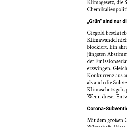
Klimagesetz, die S
Chemikalienpolit
„Grün“ sind nur d
Giegold beschrieb
Klimawandel nich
blockiert. Ein akt
jüngsten Abstimm
der Emissionserla
erzwingen. Gleich
Konkurrenz aus an
als auch die Subve
Klimaschutz gab, 
Wenn dieser Entwu
Corona-Subventi
Mit dem großen C