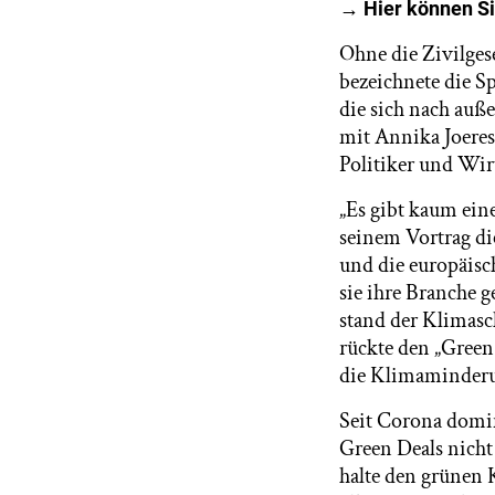
→ Hier können Si
Ohne die Zivilges
bezeichnete die S
die sich nach auß
mit Annika Joere
Politiker und Wir
„Es gibt kaum eine
seinem Vortrag di
und die europäisc
sie ihre Branche g
stand der Klimas
rückte den „Green
die Klimaminderu
Seit Corona domi
Green Deals nicht
halte den grünen 