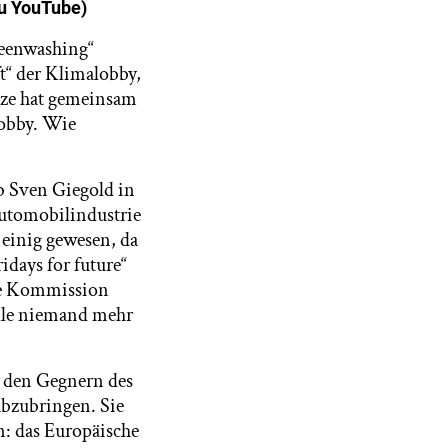
u YouTube)
reenwashing“
t“ der Klimalobby,
tze hat gemeinsam
lobby. Wie
eb Sven Giegold in
Automobilindustrie
 einig gewesen, da
idays for future“
che Kommission
elle niemand mehr
i den Gegnern des
bzubringen. Sie
n: das Europäische