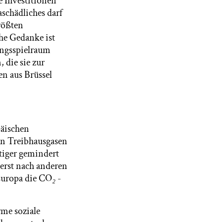
 Investitionen
aschädliches darf
rößten
he Gedanke ist
ungsspielraum
 die sie zur
en aus Brüssel
päischen
on Treibhausgasen
iger gemindert
erst nach anderen
 Europa die CO
₂
-
me soziale