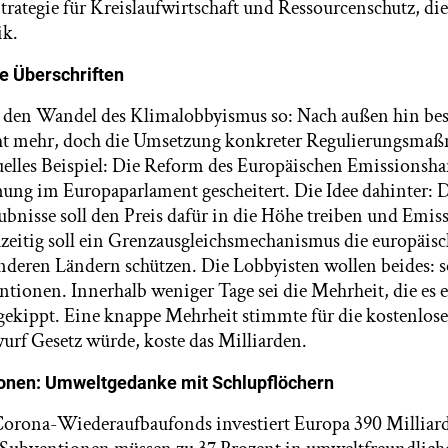
trategie für Kreislaufwirtschaft und Ressourcenschutz, die
ik.
ie Überschriften
 den Wandel des Klimalobbyismus so: Nach außen hin bes
t mehr, doch die Umsetzung konkreter Regulierungsma
uelles Beispiel: Die Reform des Europäischen Emissionshan
ung im Europaparlament gescheitert. Die Idee dahinter:
ubnisse soll den Preis dafür in die Höhe treiben und Emi
zeitig soll ein Grenzausgleichsmechanismus die europäisc
deren Ländern schützen. Die Lobbyisten wollen beides: 
ntionen. Innerhalb weniger Tage sei die Mehrheit, die es 
gekippt. Eine knappe Mehrheit stimmte für die kostenlosen
rf Gesetz würde, koste das Milliarden.
onen: Umweltgedanke mit Schlupflöchern
orona-Wiederaufbaufonds investiert Europa 390 Milliard