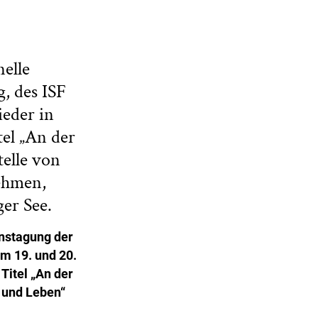
elle
, des ISF
eder in
tel „An der
telle von
ehmen,
er See.
onstagung der
m 19. und 20.
Titel „An der
t und Leben“