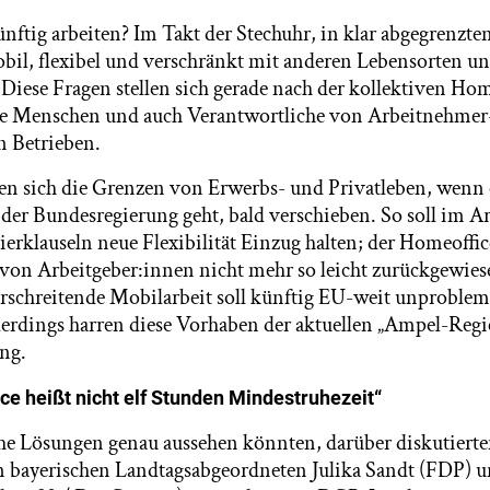
nftig arbeiten? Im Takt der Stechuhr, in klar abgegrenzte
il, flexibel und verschränkt mit anderen Lebensorten u
Diese Fragen stellen sich gerade nach der kollektiven Ho
le Menschen und auch Verantwortliche von Arbeitnehmer
n Betrieben.
en sich die Grenzen von Erwerbs- und Privatleben, wenn
der Bundesregierung geht, bald verschieben. So soll im Ar
erklauseln neue Flexibilität Einzug halten; der Homeoff
l von Arbeitgeber:innen nicht mehr so leicht zurückgewie
schreitende Mobilarbeit soll künftig EU-weit unproblem
lerdings harren diese Vorhaben der aktuellen „Ampel-Regi
ng.
ce heißt nicht elf Stunden Mindestruhezeit“
he Lösungen genau aussehen könnten, darüber diskutierten
n bayerischen Landtagsabgeordneten Julika Sandt (FDP) 