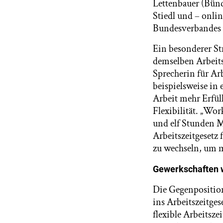
Lettenbauer (Bün
Stiedl und – onli
Bundesverbandes 
Ein besonderer St
demselben Arbeitsz
Sprecherin für Ar
beispielsweise in 
Arbeit mehr Erfül
Flexibilität. „Wo
und elf Stunden Mi
Arbeitszeitgesetz 
zu wechseln, um m
Gewerkschaften wo
Die Gegenposition
ins Arbeitszeitges
flexible Arbeitsz