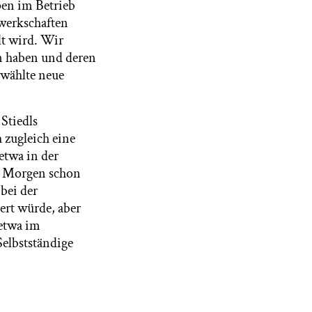
pen im Betrieb
ewerkschaften
elt wird. Wir
n haben und deren
gewählte neue
Stiedls
h zugleich eine
etwa in der
en Morgen schon
bei der
ert würde, aber
 etwa im
Selbstständige