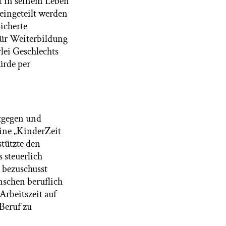
t in seinem Leben
eingeteilt werden
icherte
für Weiterbildung
rlei Geschlechts
ürde per
tgegen und
eine „KinderZeit
stützte den
 steuerlich
 bezuschusst
nschen beruflich
Arbeitszeit auf
 Beruf zu