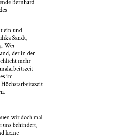
zende Bernhard
des
it ein und
ulika Sandt,
g. Wer
and, der in der
schlicht mehr
malarbeitszeit
des im
 Höchstarbeitszeit
en.
auen wir doch mal
e uns behindert,
nd keine