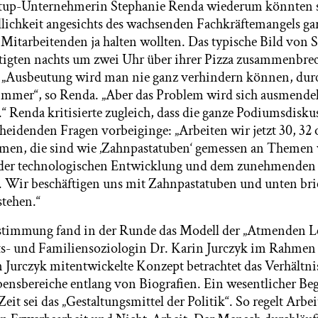
artup-Unternehmerin Stephanie Renda wiederum könnten
ichkeit angesichts des wachsenden Fachkräftemangels ga
re Mitarbeitenden ja halten wollten. Das typische Bild von
tigten nachts um zwei Uhr über ihrer Pizza zusammenbre
t. „Ausbeutung wird man nie ganz verhindern können, dur
immer“, so Renda. „Aber das Problem wird sich ausmende
“ Renda kritisierte zugleich, dass die ganze Podiumsdiskus
cheidenden Fragen vorbeiginge: „Arbeiten wir jetzt 30, 32
emen, die sind wie ‚Zahnpastatuben‘ gemessen an Themen 
der technologischen Entwicklung und dem zunehmenden
 Wir beschäftigen uns mit Zahnpastatuben und unten bri
stehen.“
stimmung fand in der Runde das Modell der „Atmenden Le
ts- und Familiensoziologin Dr. Karin Jurczyk im Rahmen
n Jurczyk mitentwickelte Konzept betrachtet das Verhältni
ensbereiche entlang von Biografien. Ein wesentlicher Begr
eit sei das „Gestaltungsmittel der Politik“. So regelt Arbei