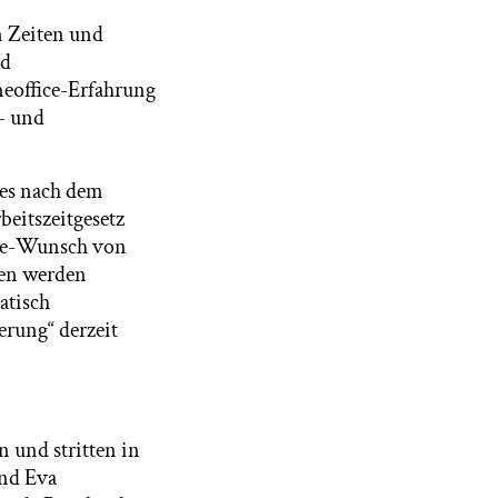
n Zeiten und
nd
meoffice-Erfahrung
- und
 es nach dem
beitszeitgesetz
ice-Wunsch von
sen werden
atisch
erung“ derzeit
 und stritten in
und Eva