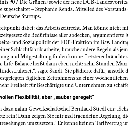
dnis 90 / Die Grünen) sowie der neue DGB-Landesvorsit
ne zugeschaltet – Stephanie Renda, Mitglied des Vorstands 
Deutsche Startups.
reitpunkt dabei: das Arbeitszeitrecht. Man könne nicht m
eitgesetz die Bedürfnisse aller abdecken, argumentierte J
beits- und Sozialpolitik der FDP-Fraktion im Bay. Landta
einer Schlachtfabrik arbeite, brauche andere Regeln als jem
lung und Mitgestaltung finden könne. Letzterer bräuchte 
rk-Life-Balance heißt dann eben nicht: zehn Stunden Maxi
ndestruhezeit“, sagte Sandt. Sie plädierte dafür, anstelle 
festgelegten täglichen Zeitrahmens zu einer wöchentlichen
ehr Freiheit für Beschäftigte und Unternehmen zu schaff
llen Flexibilität, aber „sauber geregelt“
 dazu nahm Gewerkschaftschef Bernhard Stiedl ein: „Sch
etz rein! Dann zeigen Sie mir mal irgendeine Regelung, di
eitregelungen umzusetzen.“ Er kenne keinen Tarifvertrag u