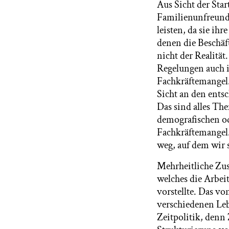
Aus Sicht der St
Familienunfreundl
leisten, da sie ih
denen die Beschäf
nicht der Realitä
Regelungen auch 
Fachkräftemangel.
Sicht an den ents
Das sind alles Th
demografischen o
Fachkräftemangel.
weg, auf dem wir 
Mehrheitliche Zu
welches die Arbei
vorstellte. Das vo
verschiedenen Leb
Zeitpolitik, denn Z