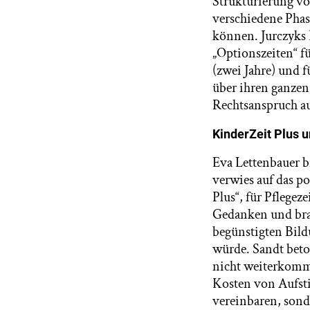
Strukturierung vo
verschiedene Phas
können. Jurczyks 
„Optionszeiten“ f
(zwei Jahre) und f
über ihren ganze
Rechtsanspruch auc
KinderZeit Plus 
Eva Lettenbauer 
verwies auf das p
Plus“, für Pflegez
Gedanken und brac
begünstigten Bild
würde. Sandt beto
nicht weiterkommen
Kosten von Aufsti
vereinbaren, sond