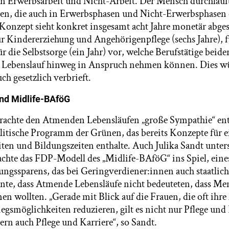
n Erwerbsarbeit und Nicht-Arbeit. Der Mensch durchläuf
en, die auch in Erwerbsphasen und Nicht-Erwerbsphasen 
Konzept sieht konkret insgesamt acht Jahre monetär abges
ür Kindererziehung und Angehörigenpflege (sechs Jahre), 
ür die Selbstsorge (ein Jahr) vor, welche Berufstätige beide
n Lebenslauf hinweg in Anspruch nehmen können. Dies w
h gesetzlich verbrieft.
und Midlife-BAföG
brachte den Atmenden Lebensläufen „große Sympathie“ en
olitische Programm der Grünen, das bereits Konzepte für 
eiten und Bildungszeiten enthalte. Auch Julika Sandt unter
hte das FDP-Modell des „Midlife-BAföG“ ins Spiel, eines
ungssparens, das bei Geringverdiener:innen auch staatlich
nte, dass Atmende Lebensläufe nicht bedeuteten, dass Me
 wollten. „Gerade mit Blick auf die Frauen, die oft ihre 
egsmöglichkeiten reduzieren, gilt es nicht nur Pflege und
ern auch Pflege und Karriere“, so Sandt.