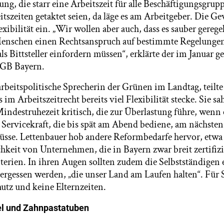
ng, die starr eine Arbeitszeit für alle Beschäftigungsgrup
tszeiten getaktet seien, da läge es am Arbeitgeber. Die G
exibilität ein. „Wir wollen aber auch, dass es sauber gereg
 Menschen einen Rechtsanspruch auf bestimmte Regelunge
ls Bittsteller einfordern müssen“, erklärte der im Januar 
DGB Bayern.
rbeitspolitische Sprecherin der Grünen im Landtag, teilte 
im Arbeitszeitrecht bereits viel Flexibilität stecke. Sie sa
indestruhezeit kritisch, die zur Überlastung führe, wenn 
Servicekraft, die bis spät am Abend bediene, am nächst
üsse. Lettenbauer hob andere Reformbedarfe hervor, etwa 
hkeit von Unternehmen, die in Bayern zwar breit zertifizi
iterien. In ihren Augen sollten zudem die Selbstständigen
rgessen werden, „die unser Land am Laufen halten“. Für 
hutz und keine Elternzeiten.
l und Zahnpastatuben