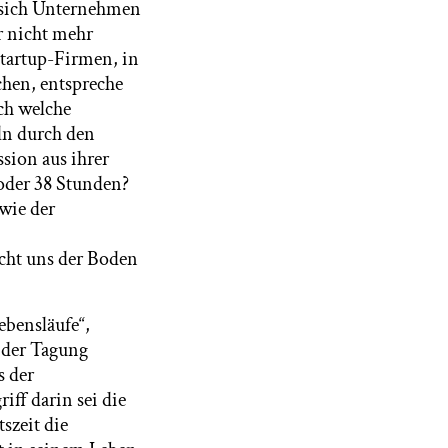
 sich Unternehmen
r nicht mehr
 Startup-Firmen, in
chen, entspreche
ch welche
ln durch den
sion aus ihrer
 oder 38 Stunden?
wie der
cht uns der Boden
bensläufe“,
 der Tagung
s der
iff darin sei die
tszeit die