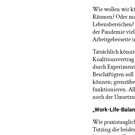
Wie wollen wir kü
Räumen? Oder mob
Lebensbereichen? 
der Pandemie vie
Arbeitgeberseite i
Tatsächlich könnt
Koalitionsvertrag 
durch Experimenti
Beschäftigten sol
können; grenzüber
funktionieren. Al
noch der Umsetzu
„Work-Life-Balan
Wie praxistauglic
Tutzing die beide