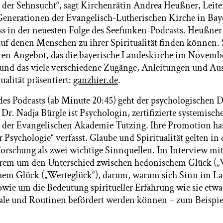
t der Sehnsucht“, sagt Kirchenrätin Andrea Heußner, Leite
 Generationen der Evangelisch-Lutherischen Kirche in Ba
s in der neuesten Folge des Seefunken-Podcasts. Heußner 
auf denen Menschen zu ihrer Spiritualität finden können. 
en Angebot, das die bayerische Landeskirche im Novemb
t und das viele verschiedene Zugänge, Anleitungen und A
alität präsentiert:
ganzhier.de
.
 des Podcasts (ab Minute 20:45) geht der psychologischen
. Dr. Nadja Bürgle ist Psychologin, zertifizierte systemisc
n der Evangelischen Akademie Tutzing. Ihre Promotion h
 Psychologie“ verfasst. Glaube und Spiritualität gelten in 
orschung als zwei wichtige Sinnquellen. Im Interview mi
derem um den Unterschied zwischen hedonischem Glück („
em Glück („Werteglück“), darum, warum sich Sinn im La
wie um die Bedeutung spiritueller Erfahrung wie sie etwa
ale und Routinen befördert werden können – zum Beispiel