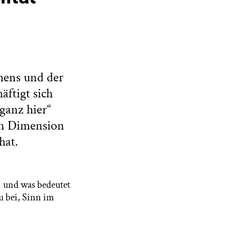
ehens und der
äftigt sich
ganz hier“
en Dimension
hat.
en und was bedeutet
u bei, Sinn im