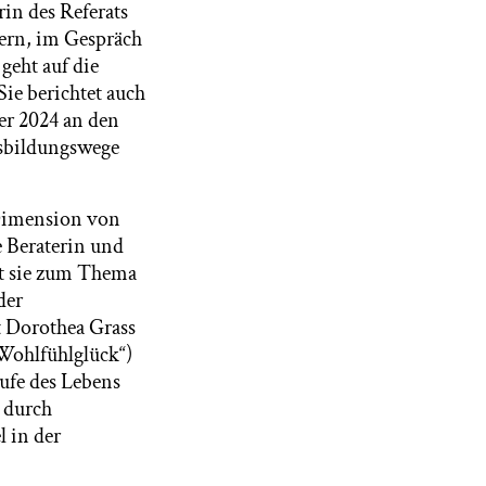
rin des Referats
yern, im Gespräch
geht auf die
Sie berichtet auch
er 2024 an den
usbildungswege
 Dimension von
he Beraterin und
at sie zum Thema
der
t Dorothea Grass
Wohlfühlglück“)
ufe des Lebens
 durch
 in der