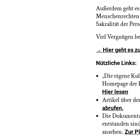
Außerdem geht e
Menschenrechten u
Sakralität der Pe
Viel Vergnügen b
→ Hier geht es z
Nützliche Links:
„Die eigene Ku
Homepage der E
Hier lesen
Artikel über d
abrufen.
Die Dokumentar
entstanden sin
ansehen.
Zur Pl