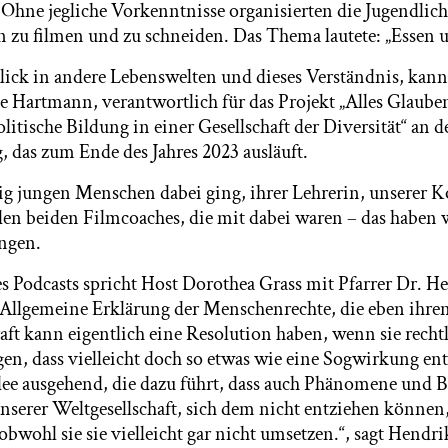
. Ohne jegliche Vorkenntnisse organisierten die Jugendlic
en zu filmen und zu schneiden. Das Thema lautete: „Essen 
lick in andere Lebenswelten und dieses Verständnis, kann
te Hartmann, verantwortlich für das Projekt „Alles Glaube
itische Bildung in einer Gesellschaft der Diversität“ an 
 das zum Ende des Jahres 2023 ausläuft.
g jungen Menschen dabei ging, ihrer Lehrerin, unserer K
n beiden Filmcoaches, die mit dabei waren – das haben 
ngen.
es Podcasts spricht Host Dorothea Grass mit Pfarrer Dr. 
 Allgemeine Erklärung der Menschenrechte, die eben ihren
raft kann eigentlich eine Resolution haben, wenn sie recht
en, dass vielleicht doch so etwas wie eine Sogwirkung ent
e ausgehend, die dazu führt, dass auch Phänomene und B
unserer Weltgesellschaft, sich dem nicht entziehen können
obwohl sie sie vielleicht gar nicht umsetzen.“, sagt Hend