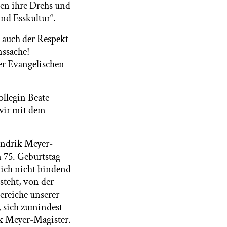
hen ihre Drehs und
und Esskultur“.
 auch der Respekt
nssache!
der Evangelischen
ollegin Beate
wir mit dem
Hendrik Meyer-
 75. Geburtstag
lich nicht bindend
steht, von der
ereiche unserer
, sich zumindest
rik Meyer-Magister.