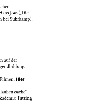
schen
Hans Joas („Die
en bei Suhrkamp).
n auf der
hgendbildung.
 Filmen.
Hier
Glaubenssache“
Akademie Tutzing