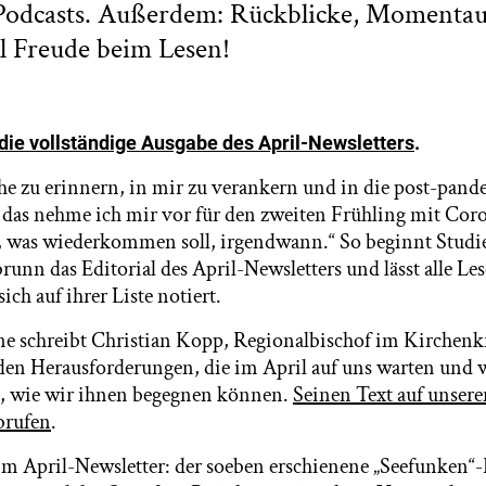
Podcasts. Außerdem: Rückblicke, Moment
l Freude beim Lesen!
die vollständige Ausgabe des April-Newsletters
.
he zu erinnern, in mir zu verankern und in die post-pan
 das nehme ich mir vor für den zweiten Frühling mit Coro
 was wiederkommen soll, irgendwann.“ So beginnt Studie
runn das Editorial des April-Newsletters und lässt alle L
sich auf ihrer Liste notiert.
ne schreibt Christian Kopp, Regionalbischof im Kirchen
den Herausforderungen, die im April auf uns warten und
t, wie wir ihnen begegnen können.
Seinen Text auf unse
brufen
.
 April-Newsletter: der soeben erschienene „Seefunken“-