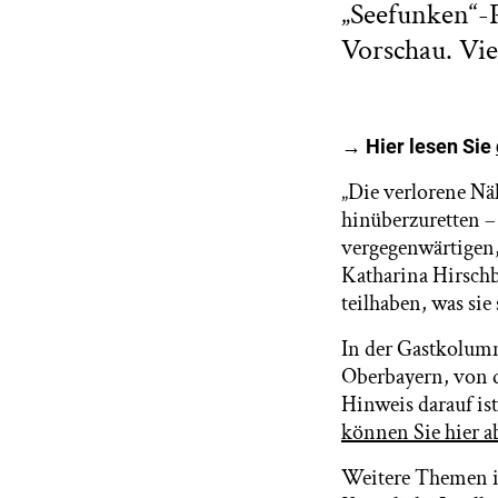
„Seefunken“-
Vorschau. Vie
→ Hier lesen Sie
„Die verlorene Nä
hinüberzuretten –
vergegenwärtigen,
Katharina Hirschb
teilhaben, was sie 
In der Gastkolum
Oberbayern, von 
Hinweis darauf is
können Sie hier a
Weitere Themen im