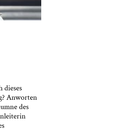
h dieses
ng? Anworten
olumne des
nleiterin
es