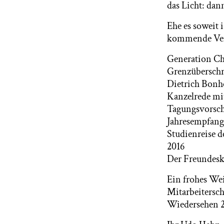
das Licht: dan
Ehe es soweit 
kommende Vera
Generation C
Grenzüberschre
Dietrich Bonh
Kanzelrede mi
Tagungsvorsc
Jahresempfang
Studienreise d
2016
Der Freundeskr
Ein frohes Wei
Mitarbeitersch
Wiedersehen 2