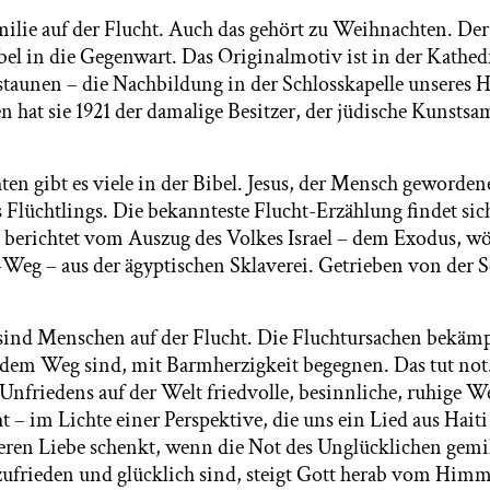
milie auf der Flucht. Auch das gehört zu Weihnachten. De
ibel in die Gegenwart. Das Originalmotiv ist in der Kathed
staunen – die Nachbildung in der Schlosskapelle unseres H
n hat sie 1921 der damalige Besitzer, der jüdische Kunsts
en gibt es viele in der Bibel. Jesus, der Mensch gewordene
s Flüchtlings. Die bekannteste Flucht-Erzählung findet sic
 berichtet vom Auszug des Volkes Israel – dem Exodus, wö
-Weg – aus der ägyptischen Sklaverei. Getrieben von der 
ind Menschen auf der Flucht. Die Fluchtursachen bekäm
f dem Weg sind, mit Barmherzigkeit begegnen. Das tut no
 Unfriedens auf der Welt friedvolle, besinnliche, ruhige 
ht – im Lichte einer Perspektive, die uns ein Lied aus Hait
ren Liebe schenkt, wenn die Not des Unglücklichen gemil
ufrieden und glücklich sind, steigt Gott herab vom Himm