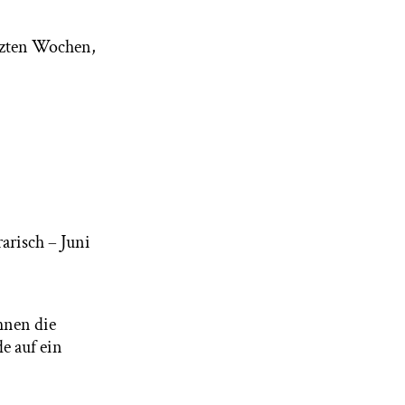
etzten Wochen,
arisch – Juni
hnen die
e auf ein