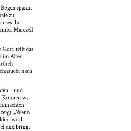
r Bogen spannt
rale zu
auses. In
ammler Marczell
 Gott, teilt das
h im Alten
rtlich
Sehnsucht nach
pfen – und
t. Können wir
Weihnachten
i zeigt: „Wenn
dert wird,
el und bringt