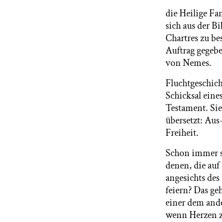
die Heilige Fa
sich aus der B
Chartres zu be
Auftrag gegebe
von Nemes.
Fluchtgeschicht
Schicksal eine
Testament. Sie
übersetzt: Aus
Freiheit.
Schon immer s
denen, die au
angesichts des
feiern? Das ge
einer dem ande
wenn Herzen z