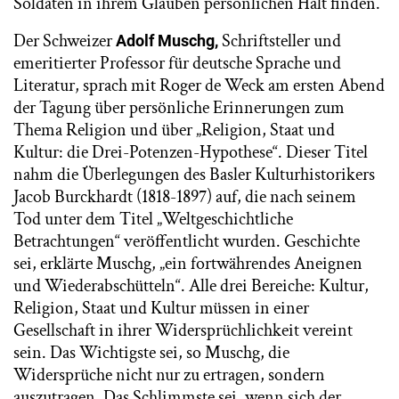
Soldaten in ihrem Glauben persönlichen Halt finden.
Der Schweizer
Schriftsteller und
Adolf Muschg,
emeritierter Professor für deutsche Sprache und
Literatur, sprach mit Roger de Weck am ersten Abend
der Tagung über persönliche Erinnerungen zum
Thema Religion und über „Religion, Staat und
Kultur: die Drei-Potenzen-Hypothese“. Dieser Titel
nahm die Überlegungen des Basler Kulturhistorikers
Jacob Burckhardt (1818-1897) auf, die nach seinem
Tod unter dem Titel „Weltgeschichtliche
Betrachtungen“ veröffentlicht wurden. Geschichte
sei, erklärte Muschg, „ein fortwährendes Aneignen
und Wiederabschütteln“. Alle drei Bereiche: Kultur,
Religion, Staat und Kultur müssen in einer
Gesellschaft in ihrer Widersprüchlichkeit vereint
sein. Das Wichtigste sei, so Muschg, die
Widersprüche nicht nur zu ertragen, sondern
auszutragen. Das Schlimmste sei, wenn sich der