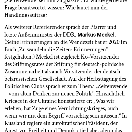
„Zeitenwende“ sei ihm zu „passiv“. Er würde gerne die
Frage beantwortet wissen: Wie lautet nun der
Handlungsauftrag?
Als weiterer Referierender sprach der Pfarrer und
letzte Außenminister der DDR,
.
Markus Meckel
(Seine Erinnerungen an die Wendezeit hat er 2020 im
Buch „Zu wandeln die Zeiten: Erinnerungen“
festgehalten.) Meckel ist zugleich Ko-Vorsitzender
des Stiftungsrates der Stiftung für deutsch-polnische
Zusammenarbeit als auch Vorsitzender der deutsch-
belarussischen Gesellschaft. Auf der Herbsttagung des
Politischen Clubs sprach er zum Thema „Zeitenwende
– vom alten Denken zur neuen Politik“. Hinsichtlich
Krieges in der Ukraine konstatierte er: „Was wir
erleben, hat Züge eines Vernichtungskrieges, auch
wenn wir mit dem Begriff vorsichtig sein müssen.“ In
Russland regiere ein autokratischer Präsident, der
Angst vor Freiheit und Demokratie habe, „denn das