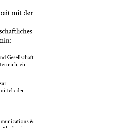
eit mit der
chaftliches
min:
nd Gesellschaft –
erreich, ein
zur
mittel oder
mmunications &