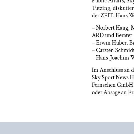
Public Affairs, S
Tutzing, diskutie
der ZEIT, Hans We
– Norbert Haug, M
ARD und Berater
– Erwin Huber, Ba
– Carsten Schmidt,
– Hans-Joachim W
Im Anschluss an d
Sky Sport News H
Fernsehen GmbH & 
oder Absage an Fr