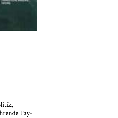
itik,
ührende Pay-