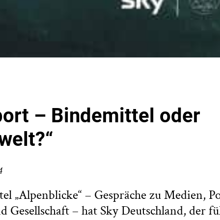
port – Bindemittel oder
lwelt?“
4
el „Alpenblicke“ – Gespräche zu Medien, Pol
d Gesellschaft – hat Sky Deutschland, der f