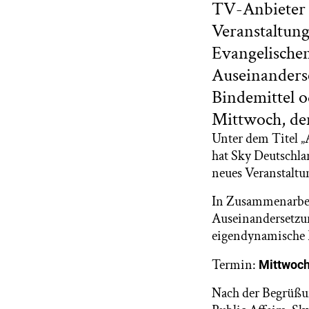
TV-Anbieter i
Veranstaltung
Evangelischen
Auseinanderse
Bindemittel o
Mittwoch, de
Unter dem Titel „
hat Sky Deutschla
neues Veranstaltu
In Zusammenarbeit
Auseinandersetzun
eigendynamische P
Termin:
Mittwoch
Nach der Begrüßu