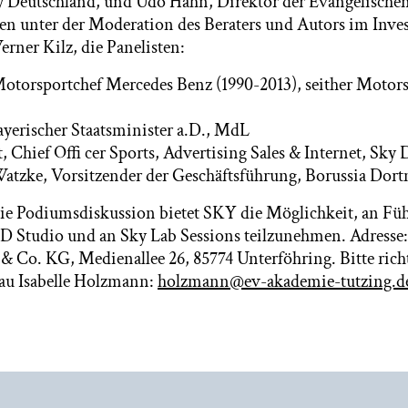
ky Deutschland, und Udo Hahn, Direktor der Evangelisch
ren unter der Moderation des Beraters und Autors im Inves
rner Kilz, die Panelisten:
otorsportchef Mercedes Benz (1990-2013), seither Motors
yerischer Staatsminister a.D., MdL
 Chief Offi cer Sports, Advertising Sales & Internet, Sky
atzke, Vorsitzender der Geschäftsführung, Borussia Dor
ie Podiumsdiskussion bietet SKY die Möglichkeit, an Fü
D Studio und an Sky Lab Sessions teilzunehmen. Adresse
Co. KG, Medienallee 26, 85774 Unterföhring. Bitte richt
au Isabelle Holzmann:
holzmann@ev-akademie-tutzing.d