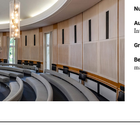
Nu
Au
In
Gr
Be
ma