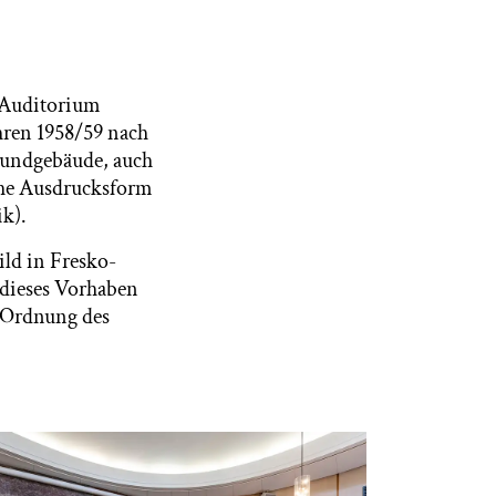
e Auditorium
hren 1958/59 nach
Rundgebäude, auch
che Ausdrucksform
ik).
ld in Fresko-
 dieses Vorhaben
„Ordnung des