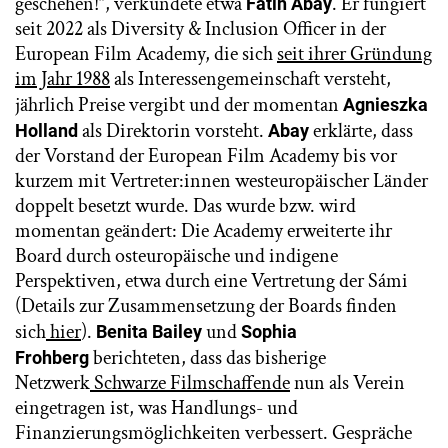
geschehen!“, verkündete etwa
. Er fungiert
Fatih Abay
seit 2022 als Diversity & Inclusion Officer in der
European Film Academy, die sich
seit ihrer Gründung
im Jahr 1988
als Interessengemeinschaft versteht,
jährlich Preise vergibt und der momentan
Agnieszka
als Direktorin vorsteht.
erklärte, dass
Holland
Abay
der Vorstand der European Film Academy bis vor
kurzem mit Vertreter:innen westeuropäischer Länder
doppelt besetzt wurde. Das wurde bzw. wird
momentan geändert: Die Academy erweiterte ihr
Board durch osteuropäische und indigene
Perspektiven, etwa durch eine Vertretung der Sámi
(Details zur Zusammensetzung der Boards finden
sich
hier
).
und
Benita Bailey
Sophia
berichteten, dass das bisherige
Frohberg
Netzwerk
Schwarze Filmschaffende
nun als Verein
eingetragen ist, was Handlungs- und
Finanzierungsmöglichkeiten verbessert. Gespräche