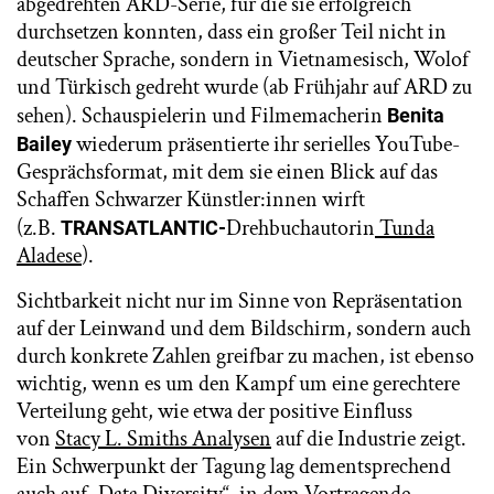
abgedrehten ARD-Serie, für die sie erfolgreich
durchsetzen konnten, dass ein großer Teil nicht in
deutscher Sprache, sondern in Vietnamesisch, Wolof
und Türkisch gedreht wurde (ab Frühjahr auf ARD zu
sehen). Schauspielerin und Filmemacherin
Benita
wiederum präsentierte ihr serielles YouTube-
Bailey
Gesprächsformat, mit dem sie einen Blick auf das
Schaffen Schwarzer Künstler:innen wirft
(z.B.
Drehbuchautorin
Tunda
TRANSATLANTIC-
Aladese
).
Sichtbarkeit nicht nur im Sinne von Repräsentation
auf der Leinwand und dem Bildschirm, sondern auch
durch konkrete Zahlen greifbar zu machen, ist ebenso
wichtig, wenn es um den Kampf um eine gerechtere
Verteilung geht, wie etwa der positive Einfluss
von
Stacy L. Smiths Analysen
auf die Industrie zeigt.
Ein Schwerpunkt der Tagung lag dementsprechend
auch auf „Data Diversity“, in dem Vortragende