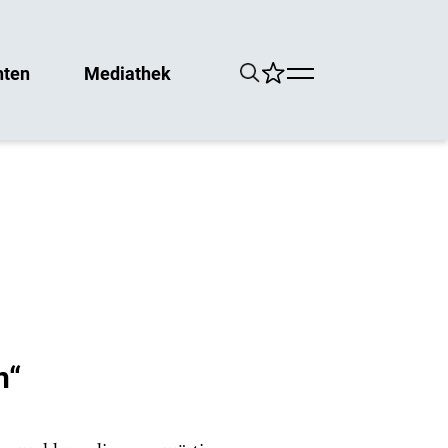
hten
Mediathek
n“