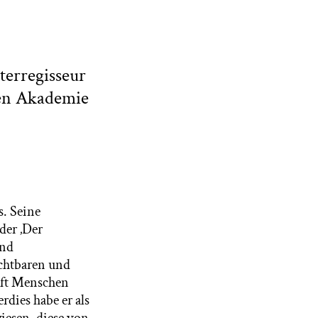
terregisseur
hen Akademie
. Seine
oder ‚Der
und
ichtbaren und
haft Menschen
dies habe er als