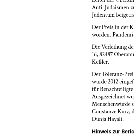
Leiter der Obera
Anti-Judaismen z
Judentum beigetr
Der Preis in der K
worden. Pandemieb
Die Verleihung de
16, 82487 Oberamm
Keßler.
Der Toleranz-Preis
wurde 2012 eingef
für Benachteiligt
Ausgezeichnet wur
Menschenwürde sc
Constanze Kurz, d
Dunja Hayali.
Hinweis zur Beric