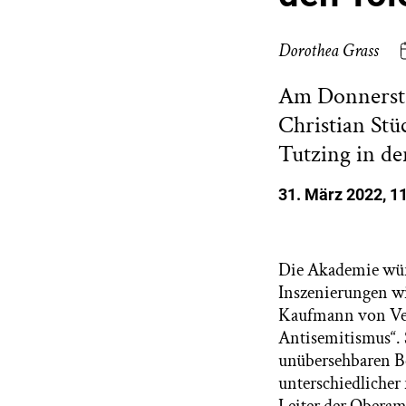
Dorothea Grass
Am Donnerstag
Christian Stü
Tutzing in de
31
.
März
202
2, 1
Die Akademie würd
Inszenierungen wie
Kaufmann von Vene
Antisemitismus“. 
unübersehbaren Be
unterschiedlicher