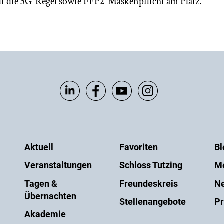
ilt die 3G-Regel sowie FFP2-Maskenpflicht am Platz.
Aktuell
Favoriten
Bl
Veranstaltungen
Schloss Tutzing
M
Tagen &
Freundeskreis
Ne
Übernachten
Stellenangebote
Pr
Akademie