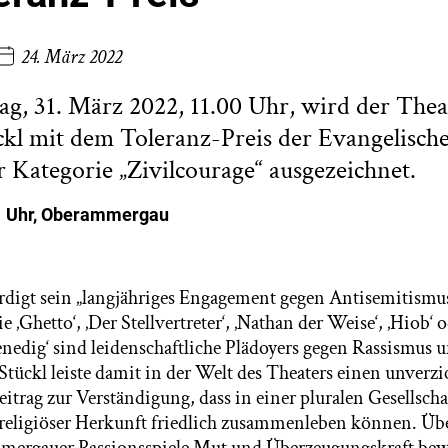
24. März 2022
, 31. März 2022, 11.00 Uhr, wird der Thea
ckl mit dem Toleranz-Preis der Evangelisc
r Kategorie „Zivilcourage“ ausgezeichnet.
1 Uhr, Oberammergau
igt sein „langjähriges Engagement gegen Antisemitismus
 ‚Ghetto‘, ‚Der Stellvertreter‘, ‚Nathan der Weise‘, ‚Hiob‘ 
dig‘ sind leidenschaftliche Plädoyers gegen Rassismus 
Stückl leiste damit in der Welt des Theaters einen unverz
itrag zur Verständigung, dass in einer pluralen Gesellsc
 religiöser Herkunft friedlich zusammenleben können. Über