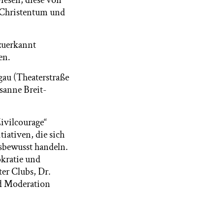
iesen, diese von
 Christentum und
 zuerkannt
en.
gau (Theaterstraße
sanne Breit-
Zivilcourage“
iativen, die sich
gsbewusst handeln.
okratie und
er Clubs, Dr.
nd Moderation