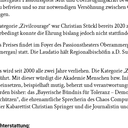
mmergauer Passionsspiele Mut und Überzeugungskraft bew
u befreien und so zur notwendigen Versöhnung zwischen
agen.
ategorie „Zivilcourage“ war Christian Stückl bereits 2020
edingt konnte die Ehrung bislang jedoch nicht stattfind
s Preises findet im Foyer des Passionstheaters Oberammer
ergau) statt. Die Laudatio hält Regionalbischöfin a.D. Su
 wird seit 2000 alle zwei Jahre verliehen. Die Kategorie „
ührt. Mit dieser würdigt die Akademie Menschen bzw. Init
e einsetzen, beispielhaft mutig, beherzt und verantwortun
den bisher: das „Bayerische Bündnis für Toleranz – Dem
hützen“, die ehrenamtliche Sprecherin des Chaos Comput
er Kabarettist Christian Springer und die Journalistin u
hterstattung: