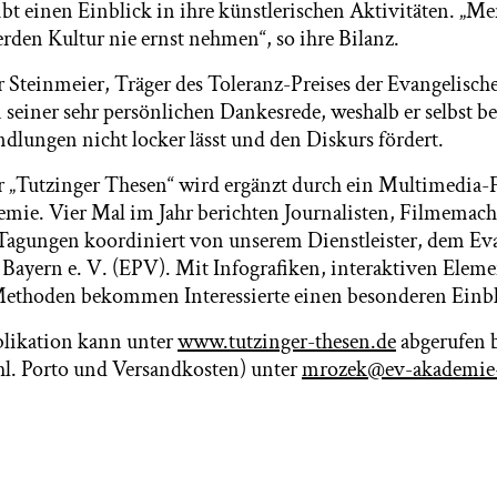
ibt einen Einblick in ihre künstlerischen Aktivitäten. „M
den Kultur nie ernst nehmen“, so ihre Bilanz.
Steinmeier, Träger des Toleranz-Preises der Evangelisc
n seiner sehr persönlichen Dankesrede, weshalb er selbst b
ndlungen nicht locker lässt und den Diskurs fördert.
 „Tutzinger Thesen“ wird ergänzt durch ein Multimedia-
mie. Vier Mal im Jahr berichten Journalisten, Filmemach
Tagungen koordiniert von unserem Dienstleister, dem Ev
 Bayern e. V. (EPV). Mit Infografiken, interaktiven Ele
Methoden bekommen Interessierte einen besonderen Einbl
blikation kann unter
www.tutzinger-thesen.de
abgerufen 
hl. Porto und Versandkosten) unter
mrozek@ev-akademie-