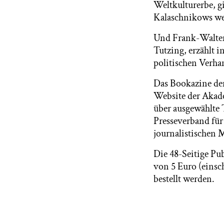
Weltkulturerbe, g
Kalaschnikows wer
Und Frank-Walter 
Tutzing, erzählt i
politischen Verha
Das Bookazine der
Website der Akade
über ausgewählte 
Presseverband für
journalistischen 
Die 48-Seitige Pu
von 5 Euro (einsc
bestellt werden.