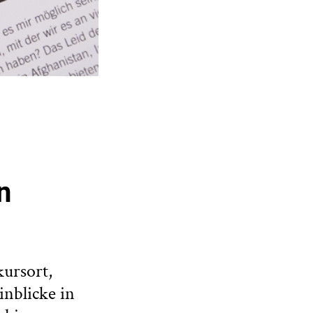
n
kursort,
nblicke in