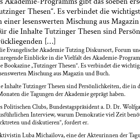
des Akademie-Programms gibt das soeben er
tzinger Thesen“. Es verbindet die wichtigst
n einer lesenswerten Mischung aus Magazin
ür die Inhalte Tutzinger Thesen sind Persön
rückliegenden […]
t die Evangelische Akademie Tutzing Diskursort, Forum u
anregende Einblicke in die Vielfalt des Akademie-Program
e Bookazine „Tutzinger Thesen“. Es verbindet die wichtig
lesenswerten Mischung aus Magazin und Buch.
e Inhalte Tutzinger Thesen sind Persönlichkeiten, die in 
Monaten die Tagungen der Akademie geprägt haben.
es Politischen Clubs, Bundestagspräsident a. D. Dr. Wolfg
ausführlichen Interview, warum Demokratie viel Zeit benö
cktreten und diskutieren“, fordert er.
ktivistin Luba Michailova, eine der Akteurinnen der Ta