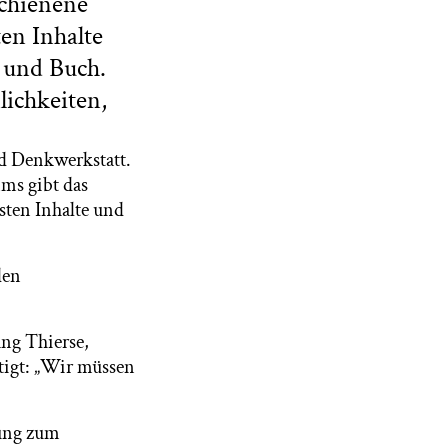
schienene
en Inhalte
 und Buch.
lichkeiten,
nd Denkwerkstatt.
ms gibt das
sten Inhalte und
den
ang Thierse,
tigt: „Wir müssen
gung zum