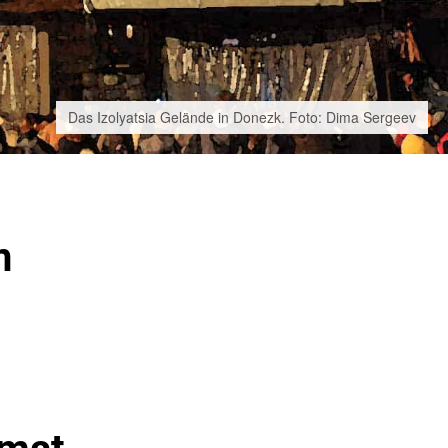
Das Izolyatsia Gelände in Donezk. Foto: Dima Sergeev
n