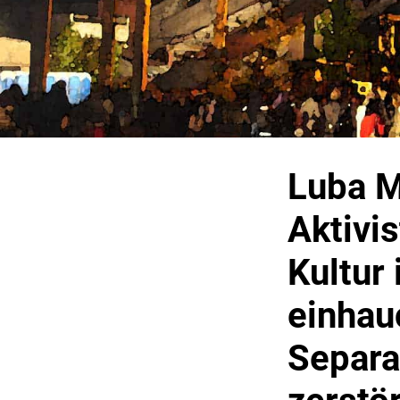
Luba Michailova ist ukrainische
Aktivis
Kultur
einhau
Separa