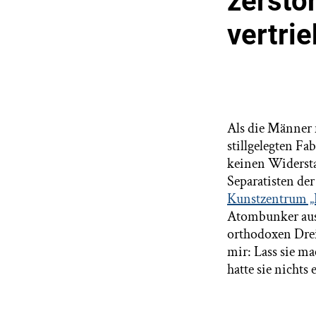
zerstö
vertri
Als die Männer 
stillgelegten Fa
keinen Widersta
Separatisten der
Kunstzentrum „I
Atombunker aus
orthodoxen Dreif
mir: Lass sie m
hatte sie nichts