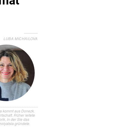
imat
LUBA MICHAILOVA
va kommt aus Donezk.
rtschaft. Früher leitete
brik, in der Sie das
zolyatsia gründete.