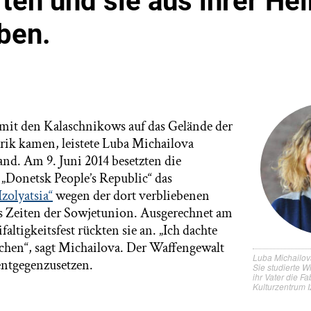
rten und sie aus ihrer He
eben.
mit den Kalaschnikows auf das Gelände der
brik kamen, leistete Luba Michailova
nd. Am 9. Juni 2014 besetzten die
 „Donetsk People’s Republic“ das
zolyatsia“
wegen der dort verbliebenen
 Zeiten der Sowjetunion. Ausgerechnet am
altigkeitsfest rückten sie an. „Ich dachte
achen“, sagt Michailova. Der Waffengewalt
Luba Michailo
 entgegenzusetzen.
Sie studierte Wi
ihr Vater die Fa
Kulturzentrum I