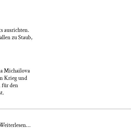
s ausrichten.
llen zu Staub,
ba Michailova
en Krieg und
 für den
t.
. Weiterlesen…