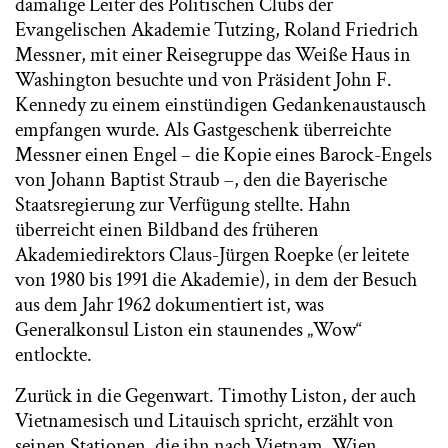
damalige Leiter des Politischen Clubs der
Evangelischen Akademie Tutzing, Roland Friedrich
Messner, mit einer Reisegruppe das Weiße Haus in
Washington besuchte und von Präsident John F.
Kennedy zu einem einstündigen Gedankenaustausch
empfangen wurde. Als Gastgeschenk überreichte
Messner einen Engel – die Kopie eines Barock-Engels
von Johann Baptist Straub –, den die Bayerische
Staatsregierung zur Verfügung stellte. Hahn
überreicht einen Bildband des früheren
Akademiedirektors Claus-Jürgen Roepke (er leitete
von 1980 bis 1991 die Akademie), in dem der Besuch
aus dem Jahr 1962 dokumentiert ist, was
Generalkonsul Liston ein staunendes „Wow“
entlockte.
Zurück in die Gegenwart. Timothy Liston, der auch
Vietnamesisch und Litauisch spricht, erzählt von
seinen Stationen, die ihn nach Vietnam, Wien,