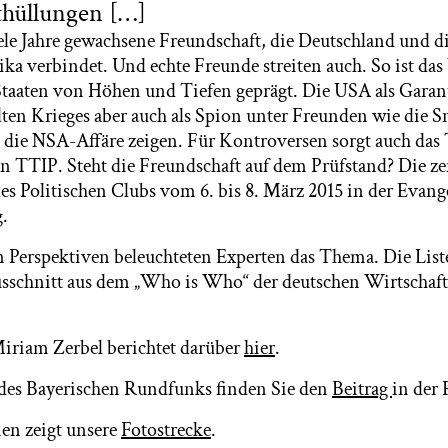
hüllungen […]
iele Jahre gewachsene Freundschaft, die Deutschland und d
ka verbindet. Und echte Freunde streiten auch. So ist das
taaten von Höhen und Tiefen geprägt. Die USA als Garant 
lten Krieges aber auch als Spion unter Freunden wie die
die NSA-Affäre zeigen. Für Kontroversen sorgt auch das 
TIP. Steht die Freundschaft auf dem Prüfstand? Die zen
es Politischen Clubs vom 6. bis 8. März 2015 in der Evang
.
 Perspektiven beleuchteten Experten das Thema. Die List
Ausschnitt aus dem „Who is Who“ der deutschen Wirtschaft
Miriam Zerbel berichtet darüber
hier
.
 des Bayerischen Rundfunks finden Sie den
Beitrag
in der
en zeigt unsere
Fotostrecke
.