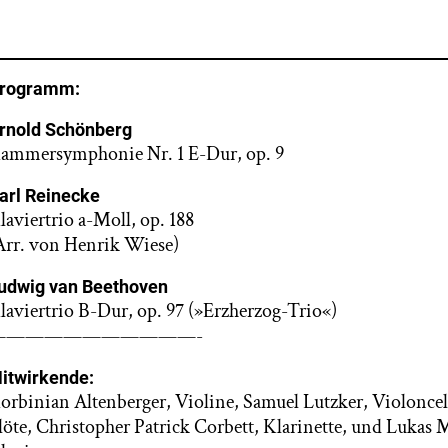
rogramm:
rnold Schönberg
ammersymphonie Nr. 1 E-Dur, op. 9
arl Reinecke
laviertrio a-Moll, op. 188
Arr. von Henrik Wiese)
udwig van Beethoven
laviertrio B-Dur, op. 97 (»Erzherzog-Trio«)
———————————-
itwirkende:
orbinian Altenberger, Violine, Samuel Lutzker, Violonce
löte, Christopher Patrick Corbett, Klarinette, und Lukas 