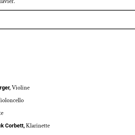
lavier.
Violine
rger,
ioloncello
te
Klarinette
ck Corbett,