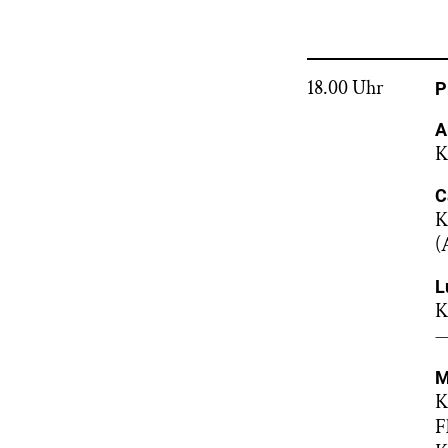
18.00 Uhr
P
A
K
C
K
(
L
K
M
K
F