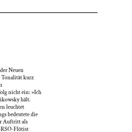
 der Neuen
Tonalität kurz
n
olg nicht ein: »Ich
aikowsky hält.
n leuchtet
ngs bedeutete die
 Auftritt als
 BRSO-Flötist