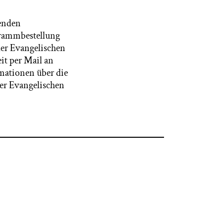
fenden
grammbestellung
der Evangelischen
it per Mail an
rmationen über die
er Evangelischen