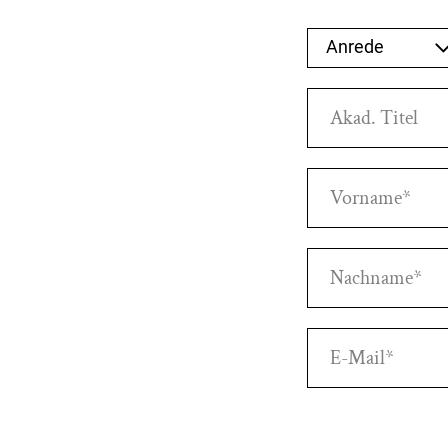
Anrede auswä
Anrede
Akad. Titel
Vorname*
Nachname*
E-Mail*