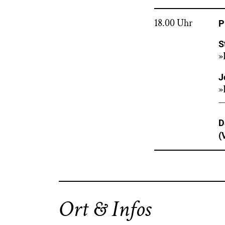
18.00 Uhr
P
S
»
J
»
D
(
Ort & Infos