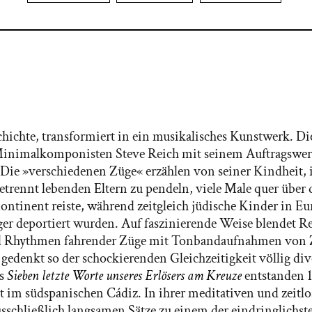
chichte, transformiert in ein musikalisches Kunstwerk. D
inimalkomponisten Steve Reich mit seinem Auftragswer
 Die »verschiedenen Züge« erzählen von seiner Kindheit, 
etrennt lebenden Eltern zu pendeln, viele Male quer über
ntinent reiste, während zeitgleich jüdische Kinder in E
er deportiert wurden. Auf faszinierende Weise blendet Rei
d Rhythmen fahrender Züge mit Tonbandaufnahmen von 
gedenkt so der schockierenden Gleichzeitigkeit völlig di
s
Sieben letzte Worte unseres Erlösers am Kreuze
entstanden 1
t im südspanischen Cádiz. In ihrer meditativen und zeitl
 ausschließlich langsamen Sätze zu einem der eindringlich