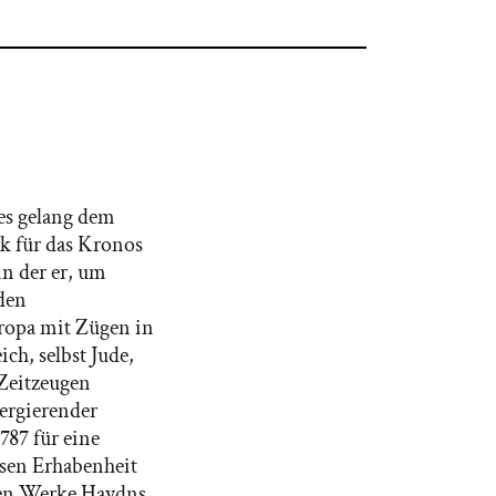
ies gelang dem
k für das Kronos
in der er, um
 den
uropa mit Zügen in
ch, selbst Jude,
Zeitzeugen
vergierender
787 für eine
osen Erhabenheit
sten Werke Haydns.