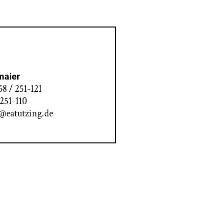
maier
58 / 251-121
 251-110
@eatutzing.de