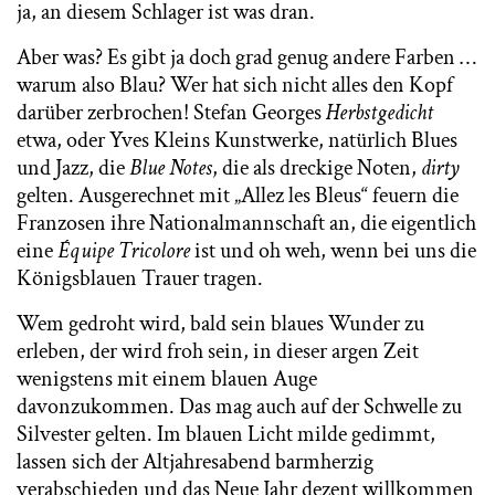
ja, an diesem Schlager ist was dran.
Aber was? Es gibt ja doch grad genug andere Farben …
warum also Blau? Wer hat sich nicht alles den Kopf
darüber zerbrochen! Stefan Georges
Herbstgedicht
etwa, oder Yves Kleins Kunstwerke, natürlich Blues
und Jazz, die
Blue Notes
, die als dreckige Noten,
dirty
gelten. Ausgerechnet mit „Allez les Bleus“ feuern die
Franzosen ihre Nationalmannschaft an, die eigentlich
eine
Équipe Tricolore
ist und oh weh, wenn bei uns die
Königsblauen Trauer tragen.
Wem gedroht wird, bald sein blaues Wunder zu
erleben, der wird froh sein, in dieser argen Zeit
wenigstens mit einem blauen Auge
davonzukommen. Das mag auch auf der Schwelle zu
Silvester gelten. Im blauen Licht milde gedimmt,
lassen sich der Altjahresabend barmherzig
verabschieden und das Neue Jahr dezent willkommen