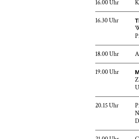
16.00 Uhr
K
16.30 Uhr
T
W
P
18.00 Uhr
A
19.00 Uhr
M
Z
U
20.15 Uhr
P
N
D