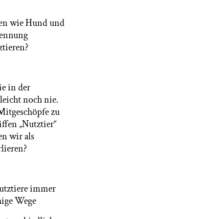
eren wie Hund und
rkennung
ztieren?
e in der
leicht noch nie.
 Mitgeschöpfe zu
ffen „Nutztier“
en wir als
rlieren?
Nutztiere immer
hige Wege