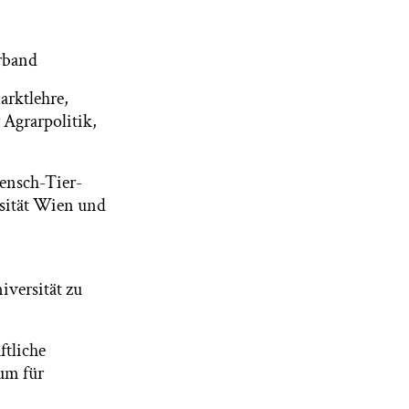
erband
arktlehre,
 Agrarpolitik,
Mensch-Tier-
sität Wien und
iversität zu
ftliche
um für