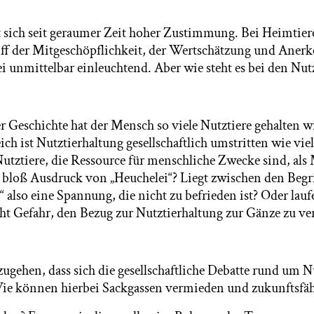
ut sich seit geraumer Zeit hoher Zustimmung. Bei Heimti
riff der Mitgeschöpflichkeit, der Wertschätzung und Ane
ei unmittelbar einleuchtend. Aber wie steht es bei den Nut
r Geschichte hat der Mensch so viele Nutztiere gehalten wi
ch ist Nutztierhaltung gesellschaftlich umstritten wie viel
Nutztiere, die Ressource für menschliche Zwecke sind, als
s bloß Ausdruck von „Heuchelei“? Liegt zwischen den Begri
also eine Spannung, die nicht zu befrieden ist? Oder lauf
cht Gefahr, den Bezug zur Nutztierhaltung zur Gänze zu ve
ugehen, dass sich die gesellschaftliche Debatte rund um 
Wie können hierbei Sackgassen vermieden und zukunftsfä