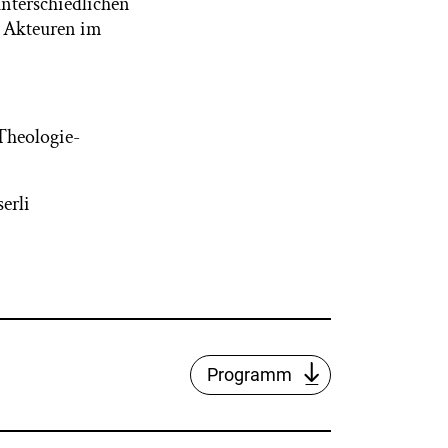
nterschiedlichen
n Akteuren im
Theologie-
erli
Programm