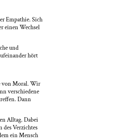
der Empathie. Sich
er einen Wechsel
sche und
aufeinander hört
ie von Moral. Wir
wenn verschiedene
treffen. Dann
en Alltag. Dabei
n des Verzichtes
n dem ein Mensch