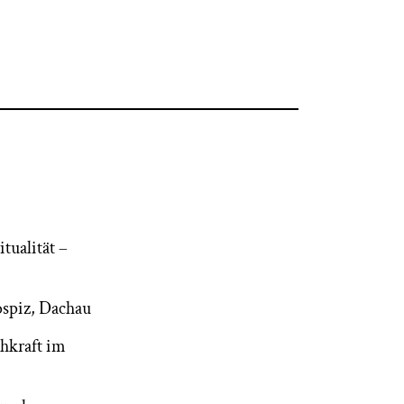
tualität –
ospiz, Dachau
chkraft im