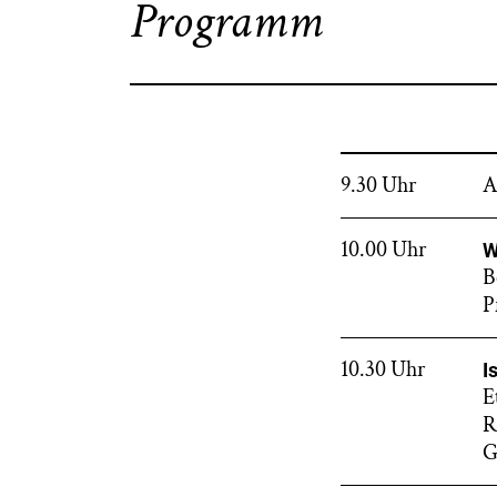
Programm
9.30 Uhr
A
10.00 Uhr
W
B
P
10.30 Uhr
I
E
R
G