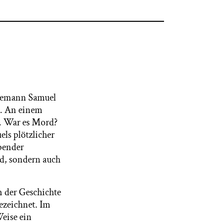
 Ehemann Samuel
n. An einem
n. War es Mord?
els plötzlicher
ibender
d, sondern auch
n der Geschichte
zeichnet. Im
Weise ein