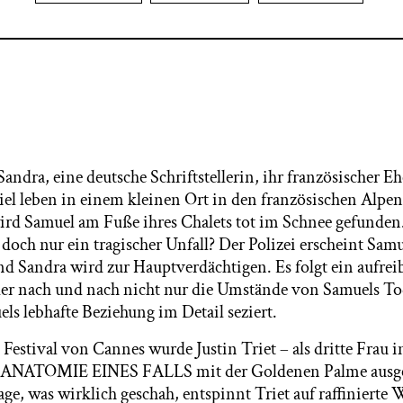
Sandra, eine deutsche Schriftstellerin, ihr französischer
el leben in einem kleinen Ort in den französischen Alpe
ird Samuel am Fuße ihres Chalets tot im Schnee gefunde
och nur ein tragischer Unfall? Der Polizei erscheint Samu
nd Sandra wird zur Hauptverdächtigen. Es folgt ein aufre
der nach und nach nicht nur die Umstände von Samuels To
ls lebhafte Beziehung im Detail seziert.
Festival von Cannes wurde Justin Triet – als dritte Frau i
für ANATOMIE EINES FALLS mit der Goldenen Palme ausge
e, was wirklich geschah, entspinnt Triet auf raffinierte 