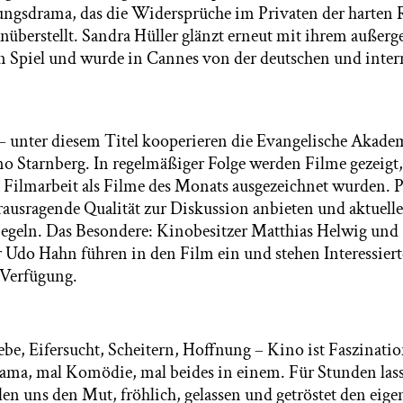
ngsdrama, das die Widersprüche im Privaten der harten R
enüberstellt. Sandra Hüller glänzt erneut mit ihrem auße
n Spiel und wurde in Cannes von der deutschen und inter
– unter diesem Titel kooperieren die Evangelische Akade
o Starnberg. In regelmäßiger Folge werden Filme gezeigt,
 Filmarbeit als Filme des Monats ausgezeichnet wurden. 
erausragende Qualität zur Diskussion anbieten und aktuel
iegeln. Das Besondere: Kinobesitzer Matthias Helwig und
Udo Hahn führen in den Film ein und stehen Interessier
 Verfügung.
ebe, Eifersucht, Scheitern, Hoffnung – Kino ist Faszinatio
ama, mal Komödie, mal beides in einem. Für Stunden lass
len uns den Mut, fröhlich, gelassen und getröstet den eig