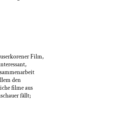
auserkorener Film,
interessant,
 Zusammenarbeit
allem den
che filme aus
chauer fällt;