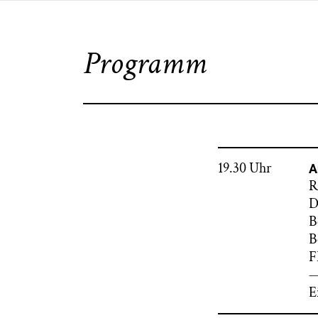
Programm
19.30 Uhr
A
R
D
B
B
F
E