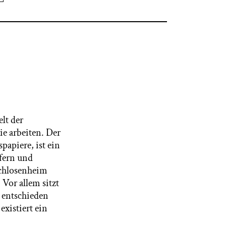
lt der
ie arbeiten. Der
apiere, ist ein
efern und
achlosenheim
 Vor allem sitzt
 entschieden
existiert ein