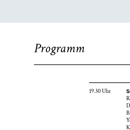
Programm
19.30 Uhr
S
R
D
B
Y
K