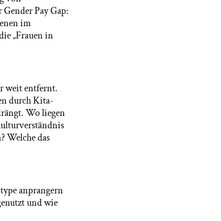
er Gender Pay Gap:
ienen im
die „Frauen in
 weit entfernt.
en durch Kita-
drängt. Wo liegen
Kulturverständnis
n? Welche das
otype anprangern
genutzt und wie