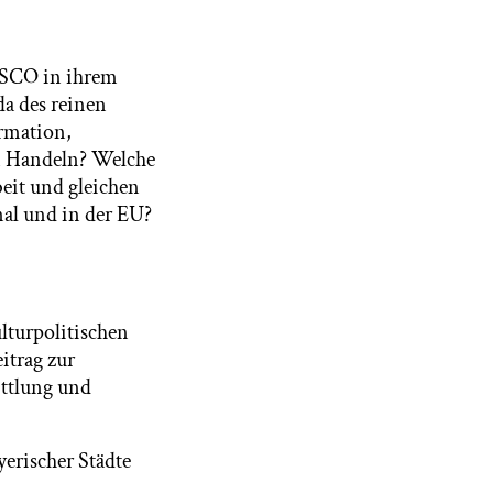
NESCO in ihrem
da des reinen
rmation,
n Handeln? Welche
eit und gleichen
nal und in der EU?
ulturpolitischen
itrag zur
ittlung und
rischer Städte