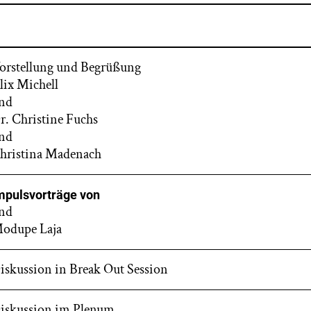
orstellung und Begrüßung
lix Michell
nd
r. Christine Fuchs
nd
hristina Madenach
mpulsvorträge von
nd
odupe Laja
iskussion in Break Out Session
iskussion im Plenum