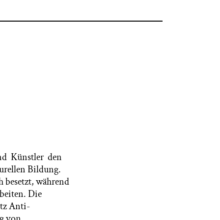
end Künstler den
urellen Bildung.
h besetzt, während
beiten. Die
otz Anti-
ng von