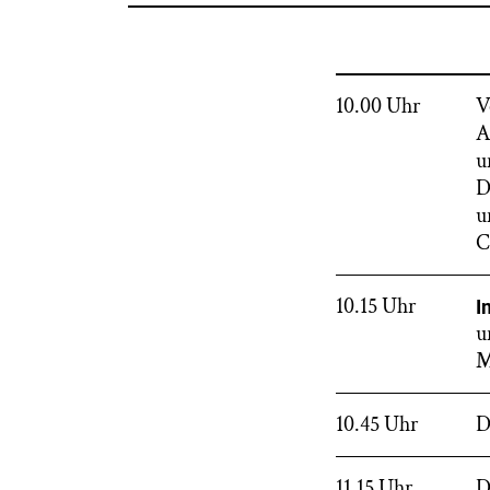
10.00 Uhr
V
A
u
D
u
C
10.15 Uhr
I
u
M
10.45 Uhr
D
11.15 Uhr
D