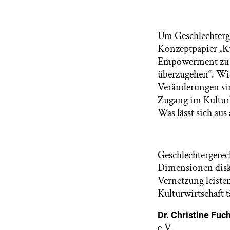
Um Geschlechterge
Konzeptpapier „Ku
Empowerment zu ei
überzugehen“. Wi
Veränderungen sin
Zugang im Kulturbe
Was lässt sich au
Geschlechtergerech
Dimensionen disku
Vernetzung leisten
Kulturwirtschaft t
Dr. Christine Fu
e.V.