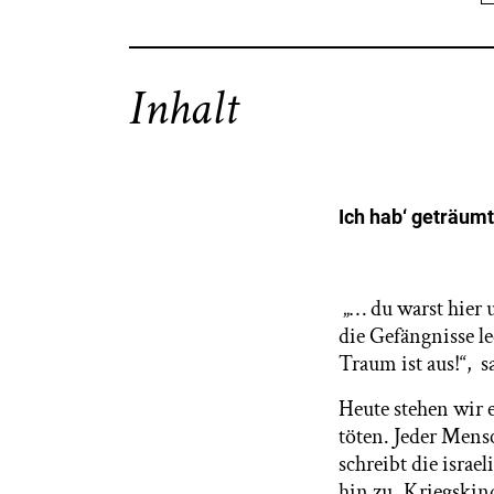
Inhalt
Ich hab‘ geträum
„… du warst hier 
die Gefängnisse l
Traum ist aus!“, s
Heute stehen wir 
töten. Jeder Mens
schreibt die isra
hin zu „Kriegskin