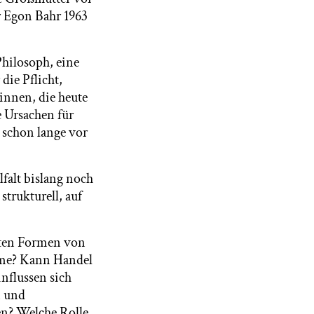
r Egon Bahr 1963
Philosoph, eine
die Pflicht,
innen, die heute
e Ursachen für
 schon lange vor
falt bislang noch
rukturell, auf
erten Formen von
eme? Kann Handel
influssen sich
n und
en? Welche Rolle