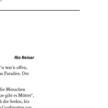
Rio Reiser
‘n war‘n offen,
as Paradies. Der
 die Menschen
e gibt es Mütter“,
 die Seelen, bis
ne Großmutter vor