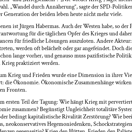
ahl. „Wandel durch Annäherung“, sagte der SPD-Politike
er Generation der beiden leben heute nicht mehr viele.
benen ist Jürgen Habermas. Auch der Westen habe, so der 
antwortung für die täglichen Opfer des Krieges und daher 
hancen für friedliche Lösungen auszuloten. Andere Akteur:
treten, werden oft belächelt oder gar angefeindet. Doch di
schon lange vorher, und genauso muss pazifistische Politik
 Krieg praktiziert werden.
um Krieg und Frieden wurde eine Dimension in ihrer Viel
ert: die Ökonomie. Ökonomische Zusammenhänge wirken st
llen Fronten.
im ersten Teil der Tagung: Wie hängt Krieg mit perverti
omie zusammen? Begünstigt Ungleichheit totalitäre Syst
der bedingt kapitalistische Rivalität Zerstörung? Wie bee
us, neokonservatives Hegemoniedenken, Schockstrategie
denzen gegenseitig? Krieg den Hütten, Frieden den Paläst