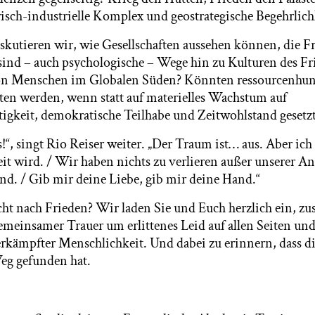
ärisch-industrielle Komplex und geostrategische Begehrlic
iskutieren wir, wie Gesellschaften aussehen können, die F
ind – auch psychologische – Wege hin zu Kulturen des Fr
von Menschen im Globalen Süden? Könnten ressourcenh
ten werden, wenn statt auf materielles Wachstum auf
tigkeit, demokratische Teilhabe und Zeitwohlstand gesetz
!“, singt Rio Reiser weiter. „Der Traum ist… aus. Aber ich
it wird. / Wir haben nichts zu verlieren außer unserer Ang
nd. / Gib mir deine Liebe, gib mir deine Hand.“
cht nach Frieden? Wir laden Sie und Euch herzlich ein, 
gemeinsamer Trauer um erlittenes Leid auf allen Seiten un
rkämpfter Menschlichkeit. Und dabei zu erinnern, dass d
eg gefunden hat.