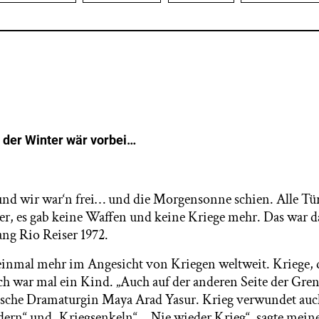
t der Winter wär vorbei…
und wir war‘n frei… und die Morgensonne schien. Alle Tür
eer, es gab keine Waffen und keine Kriege mehr. Das war d
ang Rio Reiser 1972.
einmal mehr im Angesicht von Kriegen weltweit. Kriege,
ch war mal ein Kind. „Auch auf der anderen Seite der Grenz
elische Dramaturgin Maya Arad Yasur. Krieg verwundet auch
dern“ und „Kriegsenkeln“. „Nie wieder Krieg“, sagte mei