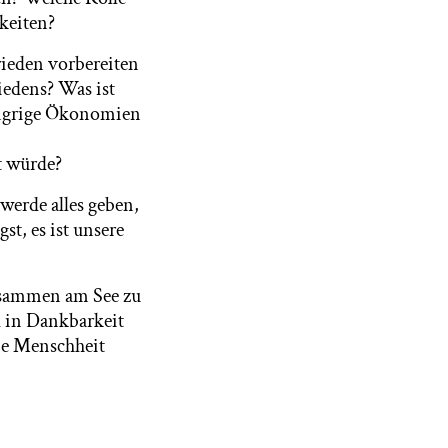
hkeiten?
rieden vorbereiten
iedens? Was ist
ungrige Ökonomien
t würde?
 werde alles geben,
st, es ist unsere
zusammen am See zu
d in Dankbarkeit
ie Menschheit