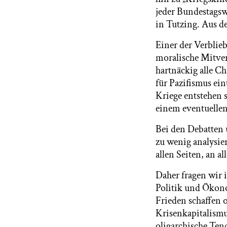
jeder Bundestagsw
in Tutzing. Aus d
Einer der Verblie
moralische Mitver
hartnäckig alle C
für Pazifismus ein
Kriege entstehen 
einem eventuellen
Bei den Debatten 
zu wenig analysi
allen Seiten, an a
Daher fragen wir 
Politik und Ökon
Frieden schaffen o
Krisenkapitalism
oligarchische Ten