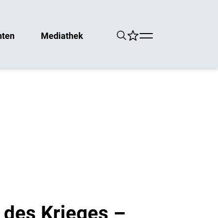
hten
Mediathek
des Krieges –