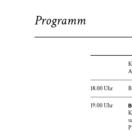
Programm
K
A
18.00 Uhr
B
19.00 Uhr
B
K
u
P