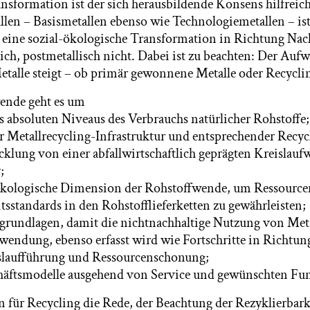
nsformation ist der sich herausbildende Konsens hilfreich
en – Basismetallen ebenso wie Technologiemetallen – ist
 eine sozial-ökologische Transformation in Richtung Nach
lich, postmetallisch nicht. Dabei ist zu beachten: Der Aufw
alle steigt – ob primär gewonnene Metalle oder Recycli
ende geht es um
s absoluten Niveaus des Verbrauchs natürlicher Rohstoffe;
r Metallrecycling-Infrastruktur und entsprechender Recyc
klung von einer abfallwirtschaftlich geprägten Kreislaufw
;
 ökologische Dimension der Rohstoffwende, um Ressource
tsstandards in den Rohstofflieferketten zu gewährleisten;
ngrundlagen, damit die nichtnachhaltige Nutzung von Meta
hwendung, ebenso erfasst wird wie Fortschritte in Richtun
islaufführung und Ressourcenschonung;
chäftsmodelle ausgehend von Service und gewünschten Fu
gn für Recycling die Rede, der Beachtung der Rezyklierbar