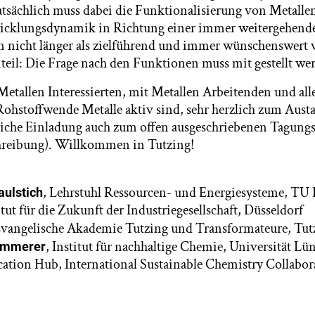
tsächlich muss dabei die Funktionalisierung von Metalle
icklungsdynamik in Richtung einer immer weitergehen
 nicht länger als zielführend und immer wünschenswert v
eil: Die Frage nach den Funktionen muss mit gestellt we
Metallen Interessierten, mit Metallen Arbeitenden und alle
 Rohstoffwende Metalle aktiv sind, sehr herzlich zum Aust
liche Einladung auch zum offen ausgeschriebenen Tagungst
hreibung). Willkommen in Tutzing!
, Lehrstuhl Ressourcen- und Energiesysteme, T
aulstich
tut für die Zukunft der Industriegesellschaft, Düsseldorf
Evangelische Akademie Tutzing und Transformateure, Tut
, Institut für nachhaltige Chemie, Universität L
Kümmerer
ation Hub, International Sustainable Chemistry Collabor