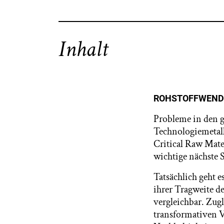
Inhalt
ROHSTOFFWENDE
Probleme in den g
Technologiemetall
Critical Raw Mater
wichtige nächste 
Tatsächlich geht 
ihrer Tragweite d
vergleichbar. Zug
transformativen V