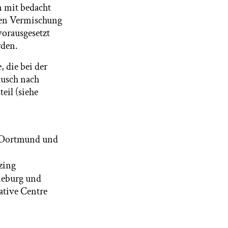
n mit bedacht
den Vermischung
orausgesetzt
rden.
, die bei der
ausch nach
eil (siehe
U Dortmund und
zing
üneburg und
ative Centre