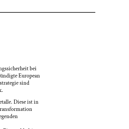
gssicherheit bei
kündigte European
strategie sind
k.
alle. Diese ist in
Transformation
legenden