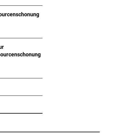
ssourcenschonung
ur
ssourcenschonung