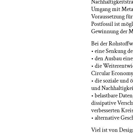
Nachhaltigkeitstra
Umgang mit Metall
Voraussetzung für
Postfossil ist mög
Gewinnung der Met
Bei der Rohstoffw
• eine Senkung de
• den Ausbau eine
• die Weiterentwic
Circular Economy
• die soziale und
und Nachhaltigkei
• belastbare Date
dissipative Versc
verbesserten Kre
• alternative Ges
Viel ist von Desi