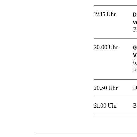
19.15 Uhr
D
v
P
20.00 Uhr
G
V
(
F
20.30 Uhr
D
21.00 Uhr
B