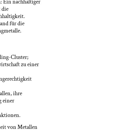
: Ein nachhaltiger
 die
haltigkeit.
and für die
ngmetalle.
ling-Cluster;
irtschaft zu einer
ngerechtigkeit
llen, ihre
g einer
nktionen.
keit von Metallen