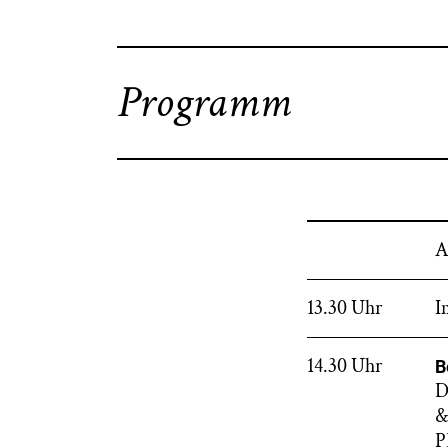
Programm
A
13.30 Uhr
I
14.30 Uhr
B
D
&
P