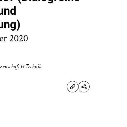
 und
ung)
ber 2020
senschaft & Technik