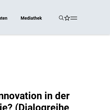
hten
Mediathek
nnovation in der
e? (Dialogreihe