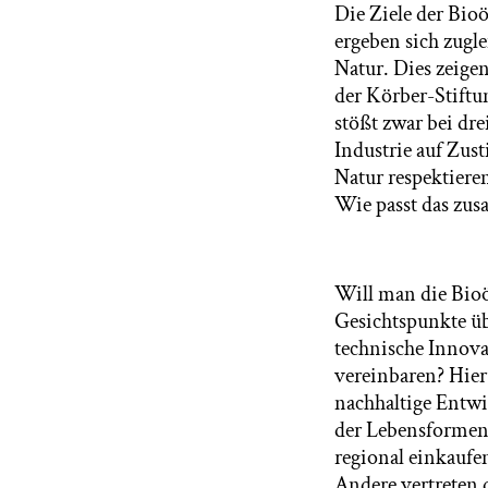
Die Ziele der Bio
ergeben sich zug
Natur. Dies zeige
der Körber-Stiftu
stößt zwar bei dr
Industrie auf Zus
Natur respektieren
Wie passt das zu
Will man die Bio
Gesichtspunkte ü
technische Innov
vereinbaren? Hier
nachhaltige Entwi
der Lebensformen 
regional einkaufe
Andere vertreten 