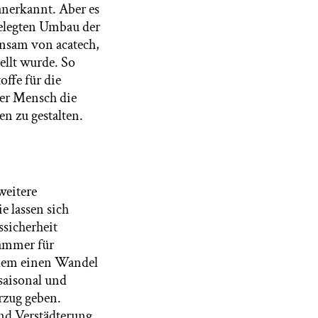
anerkannt. Aber es
elegten Umbau der
insam von acatech,
ellt wurde. So
ffe für die
der Mensch die
en zu gestalten.
weitere
 lassen sich
sicherheit
Kammer für
llem einen Wandel
saisonal und
rzug geben.
und Verstädterung