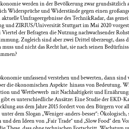
ökonomie werden in der Bevölkerung zwar grundsätzlich 
leich Widersprüche und Widerstände gegen einen großang
n aktuelle Umfrageergebnisse des TechnikRadar, das geme
ng und ZIRIUS/Universität Stuttgart im Mai 2020 vorgest
ei Viertel der Befragten die Nutzung nachwachsender Rohsto
timmung. Zugleich sind aber zwei Drittel überzeugt, dass 
 muss und nicht das Recht hat, sie nach seinen Bedürfniss
sammen?
ökonomie umfassend verstehen und bewerten, dann sind 
ber die ökonomischen Aspekte hinaus von Bedeutung. Wie
ation und Wettbewerb mit Nachhaltigkeit und Ernährungs
 gibt es unterschiedliche Ansätze: Eine Studie der EKD-
cklung aus dem Jahre 2015 fordert von den Bürgern vor a
unter dem Slogan „Weniger-anders-besser“: Ökologisch, 
n und den Ideen von „Fair Trade“ und „Slow Food“ den Vo
die These, dass ohne technischen Fortschritt, Wachstum 