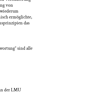
ung von
 wiederum
isch ermöglichte,
nsprinzipien das
ortung“ sind alle
 an der LMU