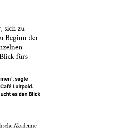
 sich zu
u Beginn der
inzelnen
Blick fürs
hmen“, sagte
Café Luitpold.
aucht es den Blick
elische Akademie