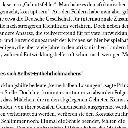
ik sei ein „Geburtsfehler“. Man habe es den afrikanischen
gemacht, korrupt sein“. Aus den Fehlern habe man aber gel
e etwa die Deutsche Gesellschaft für internationale Zus
le nach strengeren Richtlinien verfahren. Doch neben der 
 andere Ansätze, die stellvertretend für private Entwicklun
- und Entwicklungsarbeit der Kirchen sei hier beispielhaf
jenigen, die über viele Jahre in den afrikanischen Ländern
en, während Entwicklungshelfer oft schon nach wenigen 
des sich Selbst-Entbehrlichmachens“
cklungshilfe bedeute „keine halben Lösungen“, sagte Pri
ster Stelle. Doch hier kommt es mitunter zu absurden Folg
t, dass Mädchen, die in den abgelegenen Gebieten Kenias 
enden, von ihrer sozialen Gemeinschaft ausgegrenzt werde
ren verheiratet zu werden, verlieren sie den Kontakt zu ih
Schlimmer noch: Einmal die Schule beendet, fehlten die