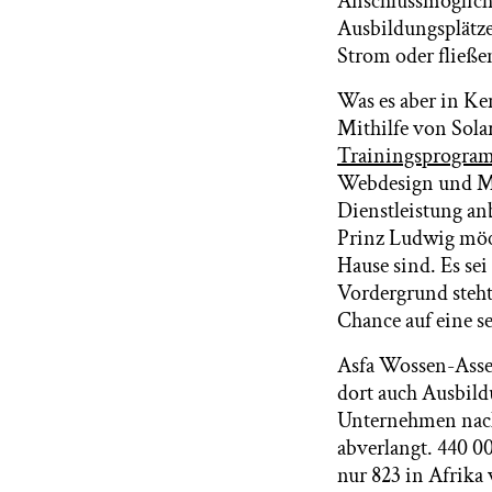
Anschlussmöglichk
Ausbildungsplätze 
Strom oder fließe
Was es aber in Ken
Mithilfe von Sola
Trainingsprogram
Webdesign und Mul
Dienstleistung an
Prinz Ludwig möch
Hause sind. Es sei
Vordergrund steht
Chance auf eine se
Asfa Wossen-Asser
dort auch Ausbildu
Unternehmen nach
abverlangt. 440 0
nur 823 in Afrika 