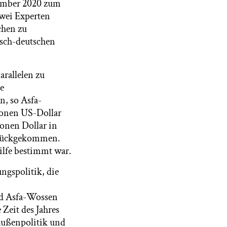
ember 2020 zum
wei Experten
chen zu
sch-deutschen
arallelen zu
e
n, so Asfa-
lionen US-Dollar
ionen Dollar in
urückgekommen.
Hilfe bestimmt war.
ngspolitik, die
ird Asfa-Wossen
 Zeit des Jahres
Außenpolitik und