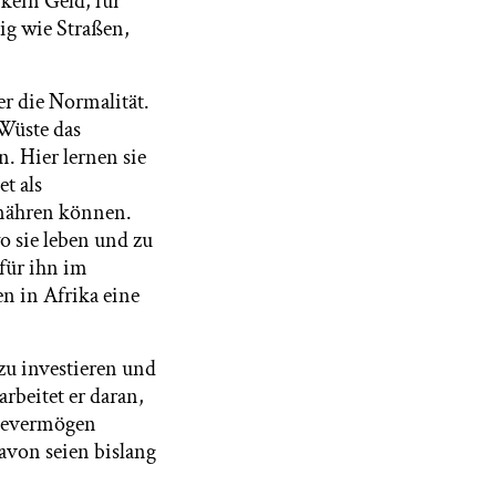
kein Geld, für
nig wie Straßen,
er die Normalität.
Wüste das
. Hier lernen sie
t als
rnähren können.
 sie leben und zu
 für ihn im
n in Afrika eine
zu investieren und
rbeitet er daran,
ltevermögen
avon seien bislang