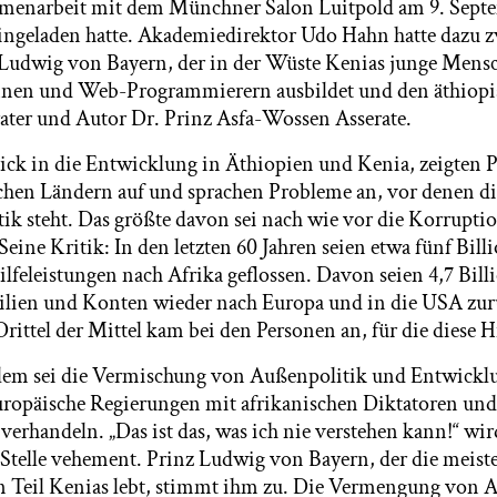
menarbeit mit dem Münchner Salon Luitpold am 9. Sept
ngeladen hatte. Akademiedirektor Udo Hahn hatte dazu z
Ludwig von Bayern, der in der Wüste Kenias junge Mens
nnen und Web-Programmierern ausbildet und den äthiopi
ter und Autor Dr. Prinz Asfa-Wossen Asserate.
ick in die Entwicklung in Äthiopien und Kenia, zeigten P
chen Ländern auf und sprachen Probleme an, vor denen di
ik steht. Das größte davon sei nach wie vor die Korruptio
eine Kritik: In den letzten 60 Jahren seien etwa fünf Bil
lfeleistungen nach Afrika geflossen. Davon seien 4,7 Bill
lien und Konten wieder nach Europa und in die USA z
rittel der Mittel kam bei den Personen an, für die diese 
lem sei die Vermischung von Außenpolitik und Entwicklu
europäische Regierungen mit afrikanischen Diktatoren und
verhandeln. „Das ist das, was ich nie verstehen kann!“ w
 Stelle vehement. Prinz Ludwig von Bayern, der die meiste
n Teil Kenias lebt, stimmt ihm zu. Die Vermengung von 