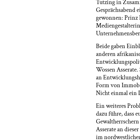
Tutzing in Zusam
Gesprächsabend ei
gewonnen: Prinz 
Mediengestalteri
Unternehmensbera
Beide gaben Einbl
anderen afrikanis
Entwicklungspolit
Wossen Asserate. S
an Entwicklungshi
Form von Immobi
Nicht einmal ein D
Ein weiteres Prob
dazu führe, dass 
Gewaltherrschern 
Asserate an dieser
im nordwestliche