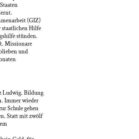
 Staaten
ernt.
ammenarbeit (GIZ)
staatlichen Hilfe
gshilfe stünden.
t. Missionare
 blieben und
Monaten
nz Ludwig. Bildung
en. Immer wieder
zur Schule gehen
n. Statt mit zwölf
rem