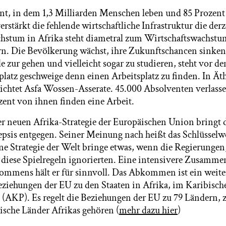
t, in dem 1,3 Milliarden Menschen leben und 85 Prozent
 verstärkt die fehlende wirtschaftliche Infrastruktur die de
stum in Afrika steht diametral zum Wirtschaftswachstum“
. Die Bevölkerung wächst, ihre Zukunftschancen sinken. 
e zur gehen und vielleicht sogar zu studieren, steht vor 
latz geschweige denn einen Arbeitsplatz zu finden. In Äth
ichtet Asfa Wossen-Asserate. 45.000 Absolventen verlassen
zent von ihnen finden eine Arbeit.
 neuen Afrika-Strategie der Europäischen Union bringt 
epsis entgegen. Seiner Meinung nach heißt das Schlüssel
e Strategie der Welt bringe etwas, wenn die Regierungen
 diese Spielregeln ignorierten. Eine intensivere Zusammen
mens hält er für sinnvoll. Das Abkommen ist ein weiter
eziehungen der EU zu den Staaten in Afrika, im Karibis
 (AKP). Es regelt die Beziehungen der EU zu 79 Ländern, 
ische Länder Afrikas gehören (
mehr dazu hier
)