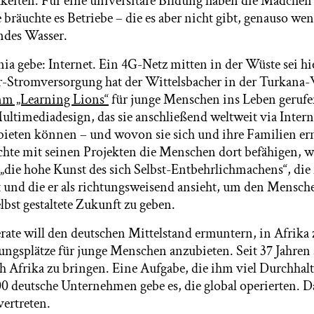
eiten. Für eine universitäre Bildung haben die Mädchen 
bräuchte es Betriebe – die es aber nicht gibt, genauso we
ndes Wasser.
ia gebe: Internet. Ein 4G-Netz mitten in der Wüste sei hi
r-Stromversorgung hat der Wittelsbacher in der Turkana-
m „Learning Lions“
für junge Menschen ins Leben gerufen
timediadesign, das sie anschließend weltweit via Interne
bieten können – und wovon sie sich und ihre Familien e
te mit seinen Projekten die Menschen dort befähigen, wo
 „die hohe Kunst des sich Selbst-Entbehrlichmachens“, die
 und die er als richtungsweisend ansieht, um den Mensche
lbst gestaltete Zukunft zu geben.
ate will den deutschen Mittelstand ermuntern, in Afrika 
ngsplätze für junge Menschen anzubieten. Seit 37 Jahren a
 Afrika zu bringen. Eine Aufgabe, die ihm viel Durchha
00 deutsche Unternehmen gebe es, die global operierten. D
vertreten.