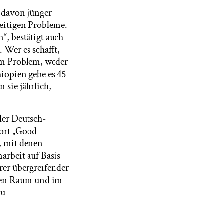
 davon jünger
rzeitigen Probleme.
, bestätigt auch
Wer es schafft,
dem Problem, weder
iopien gebe es 45
 sie jährlich,
der Deutsch-
wort „Good
, mit denen
arbeit auf Basis
er übergreifender
chen Raum und im
zu