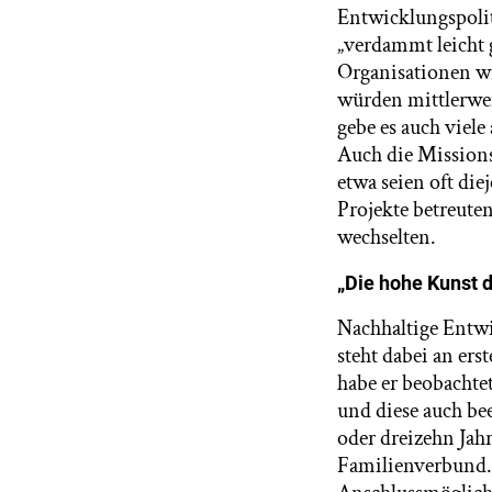
Entwicklungspolit
„verdammt leicht 
Organisationen wi
würden mittlerwei
gebe es auch viele
Auch die Missions
etwa seien oft die
Projekte betreut
wechselten.
„Die hohe Kunst 
Nachhaltige Entwi
steht dabei an er
habe er beobachte
und diese auch be
oder dreizehn Jah
Familienverbund. 