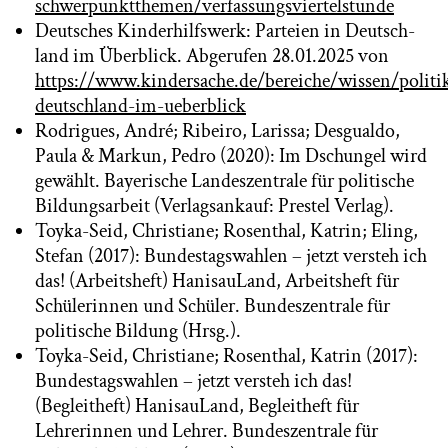
schwerpunktthemen/verfassungsviertelstunde
Deutsches Kinderhilfswerk: Par­tei­en in Deutsch­
land im Über­blick. Abgerufen 28.01.2025 von
https://www.kindersache.de/bereiche/wissen/politi
deutschland-im-ueberblick
Rodrigues, André; Ribeiro, Larissa; Desgualdo,
Paula & Markun, Pedro (2020): Im Dschungel wird
gewählt. Bayerische Landeszentrale für politische
Bildungsarbeit (Verlagsankauf: Prestel Verlag).
Toyka-Seid, Christiane; Rosenthal, Katrin; Eling,
Stefan (2017): Bundestagswahlen – jetzt versteh ich
das! (Arbeitsheft) HanisauLand, Arbeitsheft für
Schülerinnen und Schüler. Bundeszentrale für
politische Bildung (Hrsg.).
Toyka-Seid, Christiane; Rosenthal, Katrin (2017):
Bundestagswahlen – jetzt versteh ich das!
(Begleitheft) HanisauLand, Begleitheft für
Lehrerinnen und Lehrer. Bundeszentrale für