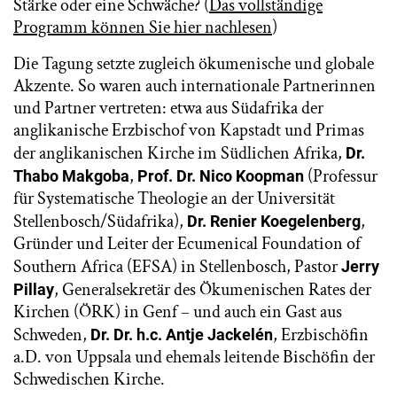
Stärke oder eine Schwäche? (
Das vollständige
Programm können Sie hier nachlesen
)
Die Tagung setzte zugleich ökumenische und globale
Akzente. So waren auch internationale Partnerinnen
und Partner vertreten: etwa aus Südafrika der
anglikanische Erzbischof von Kapstadt und Primas
der anglikanischen Kirche im Südlichen Afrika,
Dr.
,
(Professur
Thabo Makgoba
Prof. Dr.
Nico Koopman
für Systematische Theologie an der Universität
Stellenbosch/Südafrika),
,
Dr.
Renier Koegelenberg
Gründer und Leiter der Ecumenical Foundation of
Southern Africa (EFSA) in Stellenbosch, Pastor
Jerry
, Generalsekretär des Ökumenischen Rates der
Pillay
Kirchen (ÖRK) in Genf – und auch ein Gast aus
Schweden,
, Erzbischöfin
Dr. Dr. h.c.
Antje Jackelén
a.D. von Uppsala und ehemals leitende Bischöfin der
Schwedischen Kirche.