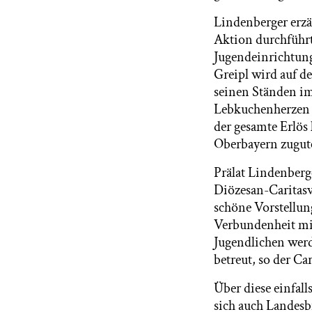
Lindenberger erzä
Aktion durchführt
Jugendeinrichtung
Greipl wird auf d
seinen Ständen im
Lebkuchenherzen m
der gesamte Erlö
Oberbayern zugut
Prälat Lindenberg
Diözesan-Caritasv
schöne Vorstellun
Verbundenheit mit
Jugendlichen werd
betreut, so der Ca
Über diese einfal
sich auch Landesb