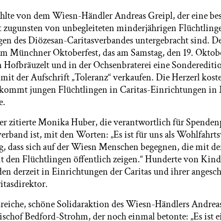
hlte von dem Wiesn-Händler Andreas Greipl, der eine be
 zugunsten von unbegleiteten minderjährigen Flüchtlinge
en des Diözesan-Caritasverbandes untergebracht sind. De
em Münchner Oktoberfest, das am Samstag, den 19. Oktobe
 Hofbräuzelt und in der Ochsenbraterei eine Sonderediti
it der Aufschrift „Toleranz“ verkaufen. Die Herzerl kost
s kommt jungen Flüchtlingen in Caritas-Einrichtungen i
e.
er zitierte Monika Huber, die verantwortlich für Spenden
erband ist, mit den Worten: „Es ist für uns als Wohlfahrt
g, dass sich auf der Wiesn Menschen begegnen, die mit d
 den Flüchtlingen öffentlich zeigen.“ Hunderte von Kin
en derzeit in Einrichtungen der Caritas und ihrer angesc
ritasdirektor.
lsreiche, schöne Solidaraktion des Wiesn-Händlers Andrea
ischof Bedford-Strohm, der noch einmal betonte: „Es ist ei