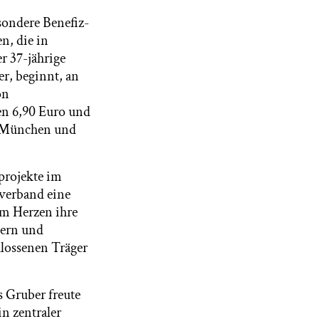
sondere Benefiz-
n, die in
r 37-jährige
r, beginnt, an
on
en 6,90 Euro und
n München und
projekte im
sverband eine
em Herzen ihre
dern und
hlossenen Träger
s Gruber freute
n zentraler