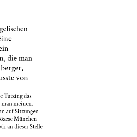
gelischen
Eine
ein
n, die man
nberger,
usste von
e Tutzing das
te man meinen.
an auf Sitzungen
zdiözese München
r an dieser Stelle