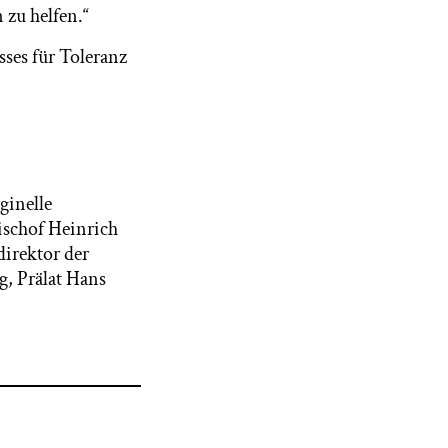
zu helfen.“
ses für Toleranz
iginelle
schof Heinrich
direktor der
, Prälat Hans